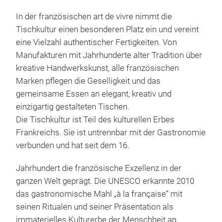
In der französischen art de vivre nimmt die
Tischkultur einen besonderen Platz ein und vereint
eine Vielzahl authentischer Fertigkeiten. Von
Manufakturen mit Jahrhunderte alter Tradition über
kreative Handwerkskunst, alle französischen
Marken pflegen die Geselligkeit und das
Nach
gemeinsame Essen an elegant, kreativ und
einzigartig gestalteten Tischen.
Fran
Die Tischkultur ist Teil des kulturellen Erbes
Nach
Frankreichs. Sie ist untrennbar mit der Gastronomie
Tisc
verbunden und hat seit dem 16.
Nach
Prod
Jahrhundert die französische Exzellenz in der
und
ganzen Welt geprägt. Die UNESCO erkannte 2010
gut 
das gastronomische Mahl „à la française“ mit
Mate
seinen Ritualen und seiner Präsentation als
nach
immaterielles Kulturerbe der Menschheit an.