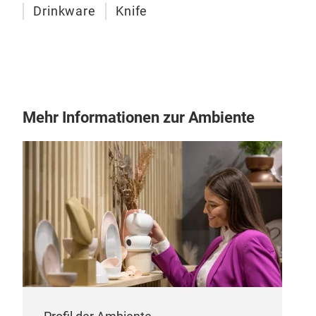
Drinkware
Knife
Liv
Die
zahl
gesc
Ausz
Mehr Informationen zur Ambiente
Com