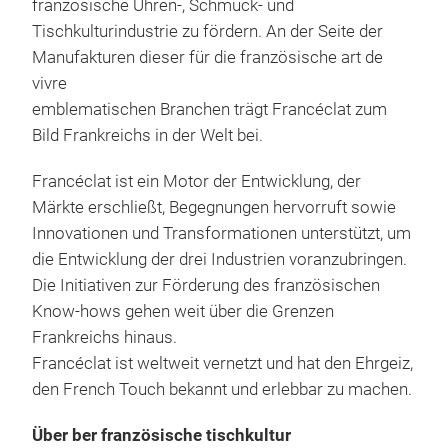
französische Uhren-, Schmuck- und
Tischkulturindustrie zu fördern. An der Seite der
Fra
Manufakturen dieser für die französische art de
vivre
Entd
emblematischen Branchen trägt Francéclat zum
Mar
Bild Frankreichs in der Welt bei.
Fami
(Ala
Francéclat ist ein Motor der Entwicklung, der
die 
Märkte erschließt, Begegnungen hervorruft sowie
präs
Innovationen und Transformationen unterstützt, um
aut
die Entwicklung der drei Industrien voranzubringen.
fra
Die Initiativen zur Förderung des französischen
Das 
Know-hows gehen weit über die Grenzen
die 
Frankreichs hinaus.
de v
Francéclat ist weltweit vernetzt und hat den Ehrgeiz,
förd
den French Touch bekannt und erlebbar zu machen.
einz
und 
Über ber französische tischkultur