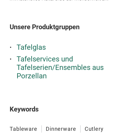
Dubo
Endo
Verd
Unsere Produktgruppen
Lie
umw
Tafelglas
Tafelservices und
Tafelserien/Ensembles aus
Porzellan
Keywords
Tableware
Dinnerware
Cutlery