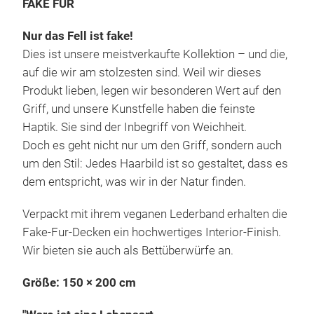
FAKE FUR
Nur das Fell ist fake!
Dies ist unsere meistverkaufte Kollektion – und die,
DOU
auf die wir am stolzesten sind. Weil wir dieses
Produkt lieben, legen wir besonderen Wert auf den
Zwei
Griff, und unsere Kunstfelle haben die feinste
Wei
Haptik. Sie sind der Inbegriff von Weichheit.
In d
Doch es geht nicht nur um den Griff, sondern auch
Coc
um den Stil: Jedes Haarbild ist so gestaltet, dass es
mode
dem entspricht, was wir in der Natur finden.
schl
Verpackt mit ihrem veganen Lederband erhalten die
Fake-Fur-Decken ein hochwertiges Interior-Finish.
Wir bieten sie auch als Bettüberwürfe an.
Größe: 150 × 200 cm