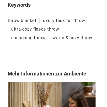
FAK
Keywords
Nur 
Dies
throw blanket
uxury faux fur throw
die,
ultra-cozy fleece throw
Prod
Grif
cocooning throw
warm & cozy throw
Hapt
Doch
um d
es d
Ver
Mehr Informationen zur Ambiente
die 
Fini
Grö