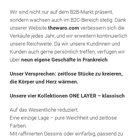
Wir sind nicht nur auf dem B2B-Markt präsent,
sondern wachsen auch im B2C-Bereich stetig. Dank
unserer Website
thewaro.com
verbessern sich die
Verkäufe jedes Jahr, und wir erweitern kontinuierlich
unsere Reichweite. Da wir unsere Kundinnen und
Kunden auch gerne persönlich treffen, verfügen wir
DOU
über
neun eigene Geschäfte in Frankreich
.
Zwei
Unser Versprechen: zeitlose Stücke zu kreieren,
Wei
die Körper und Herz wärmen.
In d
Cos
Unsere vier Kollektionen
ONE LAYER – klassisch
auf 
Rück
Auf das Wesentliche reduziert.
Eine einzige Lage – pure Weichheit und zeitlose
Farben.
Mit raffinierten Dessins oder einfarbig, passend zu