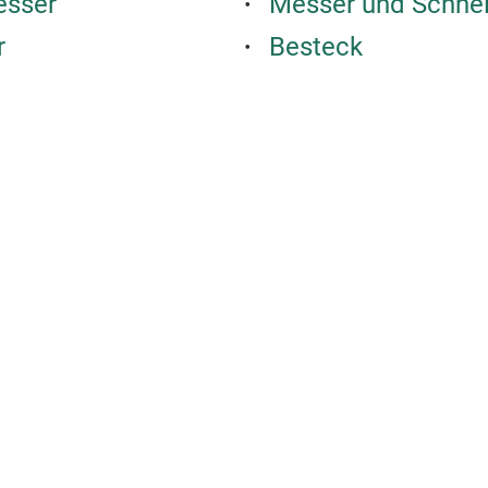
esser
Messer und Schnei
r
Besteck