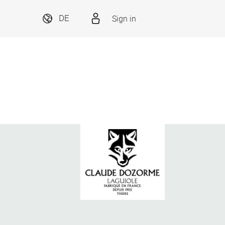
Sign in
DE