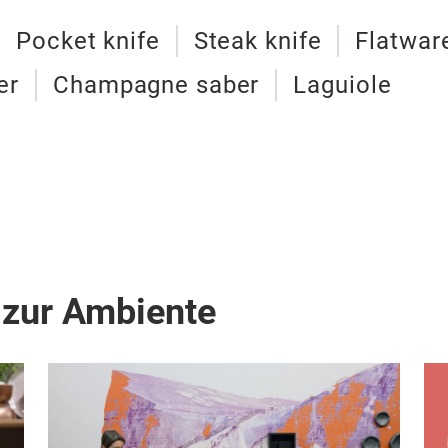
Pocket knife
Steak knife
Flatwar
er
Champagne saber
Laguiole
 zur Ambiente