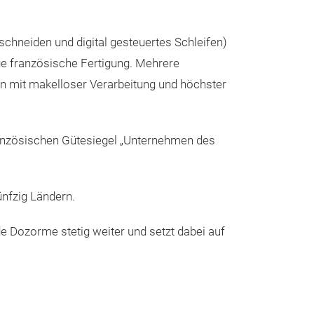
distinctive des
icon of knife i
schneiden und digital gesteuertes Schleifen)
renewed in our 
ige französische Fertigung. Mehrere
same impeccable
rn mit makelloser Verarbeitung und höchster
top of the rang
is easy to resha
anzösischen Gütesiegel „Unternehmen des
finishing. Handl
may feature bol
or brass. They 
nfzig Ländern.
beautiful materi
horn... of differ
 Dozorme stetig weiter und setzt dabei auf
Methacrylate on
Laguiole knife 
Cuisine au 
workshop fears 
knives coll