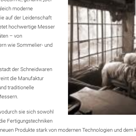
ugleich moderne
die auf der Leidenschaft
ietet hochwertige Messer
äten – von
ern wie Sommelier- und
ptstadt der Schneidwaren
ereint die Manufaktur
 traditionelle
Messern.
 wodurch sie sich sowohl
 die Fertigungstechniken
die neuen Produkte stark von modernen Technologien und dem k