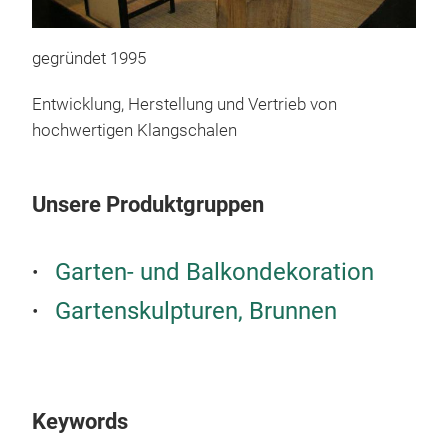
Was
Was
gegründet 1995
hab
Gloc
Entwicklung, Herstellung und Vertrieb von
Es 
hochwertigen Klangschalen
Prin
Ansc
Hand
Unsere Produktgruppen
poli
im W
Garten- und Balkondekoration
vier
nac
Gartenskulpturen, Brunnen
reib
Klan
Bei 
Welt
Keywords
ist.