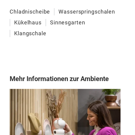
glei
Chladnischeibe
Wasserspringschalen
Wass
best
Kükelhaus
Sinnesgarten
the
Klangschale
Bei 
erst
Mehr Informationen zur Ambiente