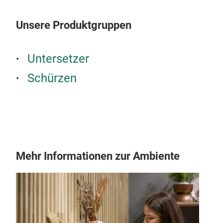
TH
Unsere Produktgruppen
SUP
Untersetzer
Schürzen
Mehr Informationen zur Ambiente
CU
LAT
YOU