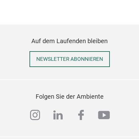
RU
Auf dem Laufenden bleiben
LAT
HOM
NEWSLETTER ABONNIEREN
Folgen Sie der Ambiente
instagram
linkedin
facebook
youtub
RU