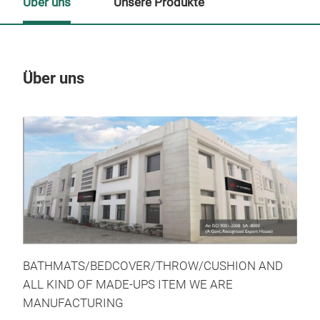
Über uns
Unsere Produkte
Über uns
Un
BATHMATS/BEDCOVER/THROW/CUSHION AND
ALL KIND OF MADE-UPS ITEM WE ARE
MANUFACTURING