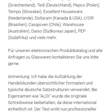
(Griechenland), Tedi (Deutschland), Pepco (Polen),
Arom
Tempo (Slowakei), Excellent Houseware
eleg
(Niederlande), Dollaram (Kanada & USA), LYOR
eine
(Brasilien), Casajoven (Chile), Warehouse
Jede
(Australien), Daiso (Südkorea/Japan), PEP
sich
(Südafrika) und viele mehr.
Funk
glas
Für unseren elektronischen Produktkatalog und alle
mod
Anfragen zu Glaswaren kontaktieren Sie uns bitte
tran
gerne.
Ersc
Dinn
Anmerkung: Ich habe die Aufzählung der
mit 
Handelskunden übersichtlicher formatiert und
dies
Tuli
typische deutsche Satzstrukturen verwendet. Bei
visu
Eigennamen wie "ALDI" wurde die originale
stei
Dies
Schreibweise beibehalten, da diese international
Halt
exqu
einheitlich ist. Der Text wirkt nun professioneller
und
prak