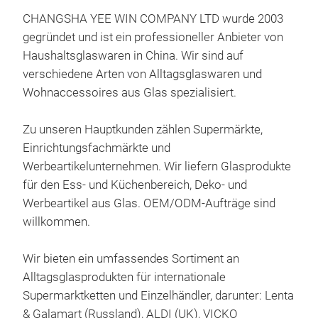
CHANGSHA YEE WIN COMPANY LTD wurde 2003
gegründet und ist ein professioneller Anbieter von
Haushaltsglaswaren in China. Wir sind auf
verschiedene Arten von Alltagsglaswaren und
Wohnaccessoires aus Glas spezialisiert.
Zu unseren Hauptkunden zählen Supermärkte,
Ang
Einrichtungsfachmärkte und
& We
Werbeartikelunternehmen. Wir liefern Glasprodukte
für den Ess- und Küchenbereich, Deko- und
Dies
Werbeartikel aus Glas. OEM/ODM-Aufträge sind
soph
willkommen.
Wein
eine
Wir bieten ein umfassendes Sortiment an
ult
Alltagsglasprodukten für internationale
schw
Supermarktketten und Einzelhändler, darunter: Lenta
Die 
& Galamart (Russland), ALDI (UK), VICKO
Rotw