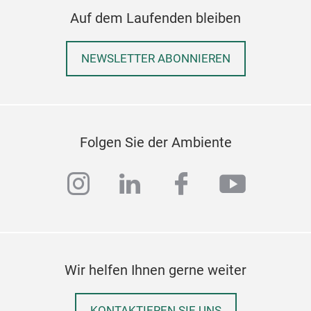
rich
Weih
Auf dem Laufenden bleiben
verh
Schi
gewä
inte
Glas
NEWSLETTER ABONNIEREN
Bech
Getr
vers
oder
Funk
eine
Kons
Getr
Folgen Sie der Ambiente
und 
Kond
instagram
linkedin
facebook
youtub
klar
und 
der 
bequ
sch
Wir helfen Ihnen gerne weiter
oder
2,2
geni
Wei
KONTAKTIEREN SIE UNS