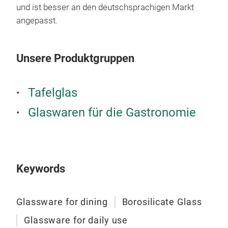
und ist besser an den deutschsprachigen Markt
oder
zeig
angepasst.
von
erfr
ein 
Unsere Produktgruppen
Ersc
jed
Bei 
Tafelglas
Glas
Glaswaren für die Gastronomie
was 
verl
unte
eign
Keywords
zum 
ein 
Hauc
Glassware for dining
Borosilicate Glass
fußg
Glassware for daily use
Dess