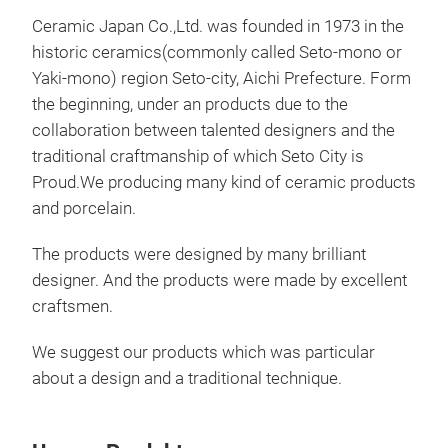
Ceramic Japan Co.,Ltd. was founded in 1973 in the
new
historic ceramics(commonly called Seto-mono or
Usin
Yaki-mono) region Seto-city, Aichi Prefecture. Form
pape
the beginning, under an products due to the
flow
collaboration between talented designers and the
of w
traditional craftmanship of which Seto City is
disp
Proud.We producing many kind of ceramic products
desi
and porcelain.
This
The products were designed by many brilliant
the
designer. And the products were made by excellent
craftsmen.
We suggest our products which was particular
about a design and a traditional technique.