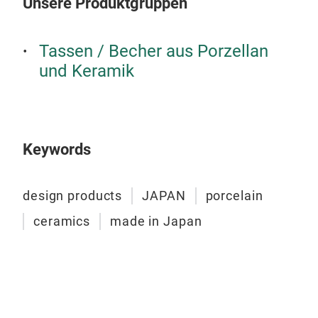
Unsere Produktgruppen
Tassen / Becher aus Porzellan
und Keramik
Keywords
design products
JAPAN
porcelain
ceramics
made in Japan
Sup
Der 