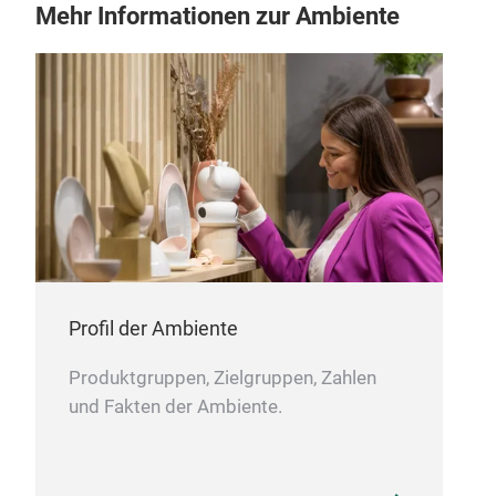
Mehr Informationen zur Ambiente
und 
Kera
Übe
Mate
vere
Eink
zeit
war
Des
(Mu
auf
Profil der Ambiente
Produktgruppen, Zielgruppen, Zahlen
und Fakten der Ambiente.
Due
Duet