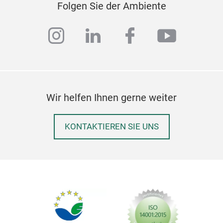
Folgen Sie der Ambiente
tabl
We s
instagram
linkedin
facebook
youtub
moti
one 
mode
of t
Wir helfen Ihnen gerne weiter
KONTAKTIEREN SIE UNS
MU
The 