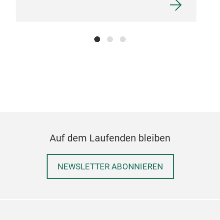
"giv
desi
shap
plat
size
of k
allo
one.
Auf dem Laufenden bleiben
NEWSLETTER ABONNIEREN
HA
From