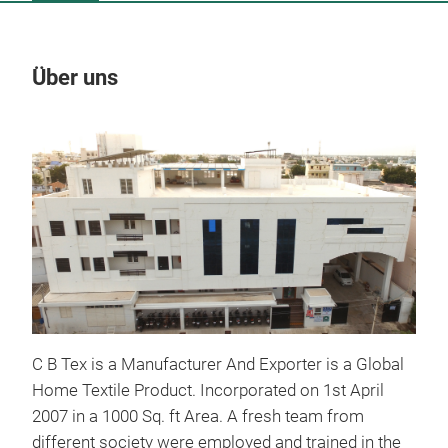
Über uns
Un
C B Tex is a Manufacturer And Exporter is a Global
Home Textile Product.
Incorporated on 1st April
2007 in a 1000 Sq. ft Area. A fresh team from
different society were employed and trained in the