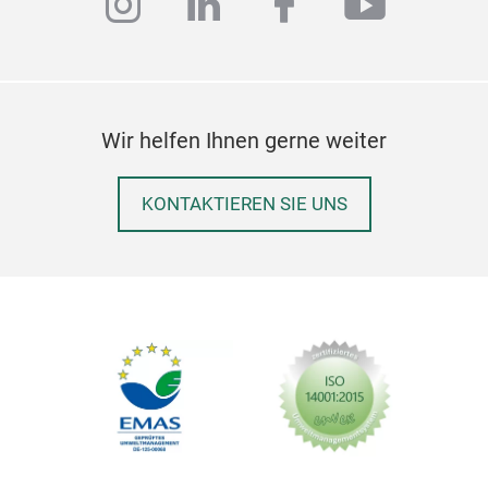
instagram
linkedin
facebook
youtub
Wir helfen Ihnen gerne weiter
Ter
KONTAKTIEREN SIE UNS