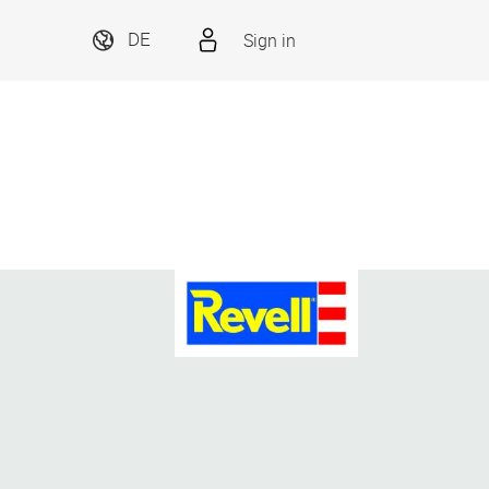
Sign in
DE