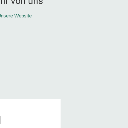
hr von uns
nsere Website
1