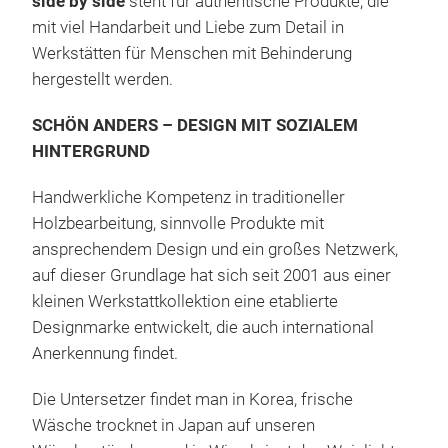
side by side
steht für authentische Produkte, die
ebe
mit viel Handarbeit und Liebe zum Detail in
zus
Werkstätten für Menschen mit Behinderung
Wind
hergestellt werden.
ver
SCHÖN ANDERS – DESIGN MIT SOZIALEM
M
HINTERGRUND
Handwerkliche Kompetenz in traditioneller
Holzbearbeitung, sinnvolle Produkte mit
ansprechendem Design und ein großes Netzwerk,
auf dieser Grundlage hat sich seit 2001 aus einer
kleinen Werkstattkollektion eine etablierte
Designmarke entwickelt, die auch international
Anerkennung findet.
Die Untersetzer findet man in Korea, frische
Wäsche trocknet in Japan auf unseren