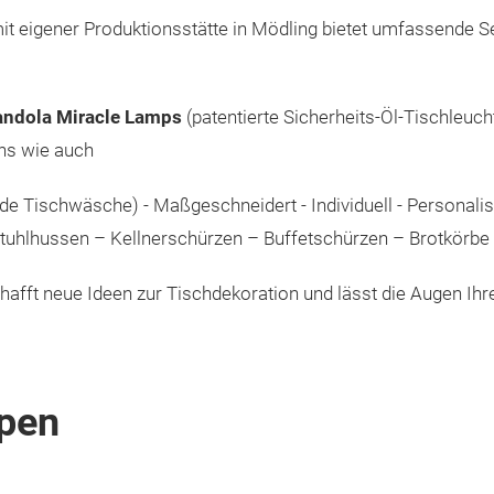
 eigener Produktionsstätte in Mödling bietet umfassende Ser
andola
Miracle Lamps
(patentierte Sicherheits-Öl-Tischleuch
ns wie auch
e Tischwäsche) - Maßgeschneidert - Individuell - Personalisie
 - Stuhlhussen – Kellnerschürzen – Buffetschürzen – Brotkörb
fft neue Ideen zur Tischdekoration und lässt die Augen Ihrer
pen