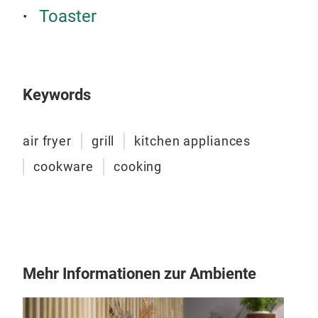
One
Toaster
Meet
desi
Mult
Stra
Keywords
from
Hea
air fryer
grill
kitchen appliances
cera
pote
cookware
cooking
othe
coo
Cent
cook
Incl
mois
Mehr Informationen zur Ambiente
vegg
stea