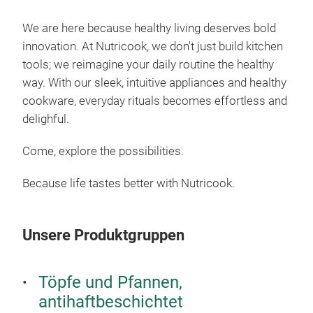
We are here because healthy living deserves bold
12-i
innovation. At Nutricook, we don't just build kitchen
cook
tools; we reimagine your daily routine the healthy
yogu
way. With our sleek, intuitive appliances and healthy
pot 
cookware, everyday rituals becomes effortless and
Safe Materi
delighful.
stai
coa
Come, explore the possibilities.
One-
your
Because life tastes better with Nutricook.
Buil
Over
Clea
Unsere Produktgruppen
the 
Smar
Töpfe und Pfannen,
pres
antihaftbeschichtet