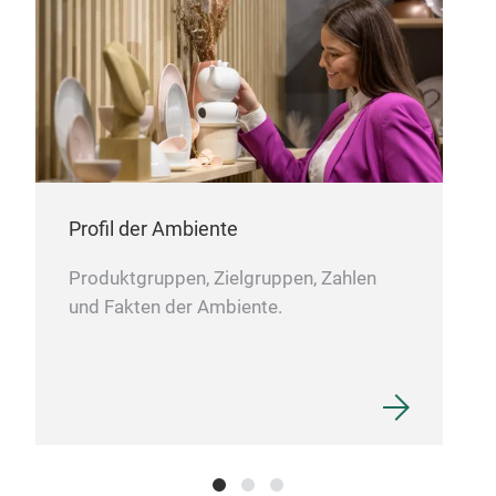
unse
nach
ein
M
Profil der Ambiente
Produktgruppen, Zielgruppen, Zahlen
und Fakten der Ambiente.