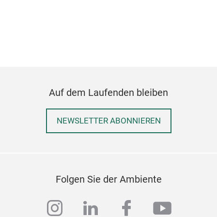
Zah
Ein
uns
Auf dem Laufenden bleiben
NEWSLETTER ABONNIEREN
Folgen Sie der Ambiente
instagram
linkedin
facebook
youtub