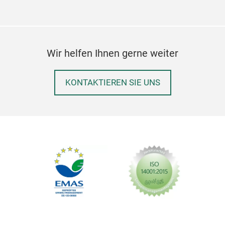
Wir helfen Ihnen gerne weiter
Aut
KONTAKTIEREN SIE UNS
Auto
werd
bei 
werd
Zert