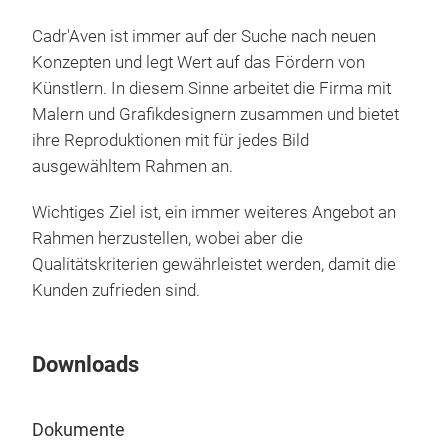
werd
aus
Cadr'Aven ist immer auf der Suche nach neuen
Repr
Konzepten und legt Wert auf das Fördern von
Stil
Künstlern. In diesem Sinne arbeitet die Firma mit
eing
Malern und Grafikdesignern zusammen und bietet
Rubi
ihre Reproduktionen mit für jedes Bild
ausgewähltem Rahmen an.
Wichtiges Ziel ist, ein immer weiteres Angebot an
Rahmen herzustellen, wobei aber die
Qualitätskriterien gewährleistet werden, damit die
Gem
Kunden zufrieden sind.
Eins
Werk
Downloads
wer
Dokumente
M