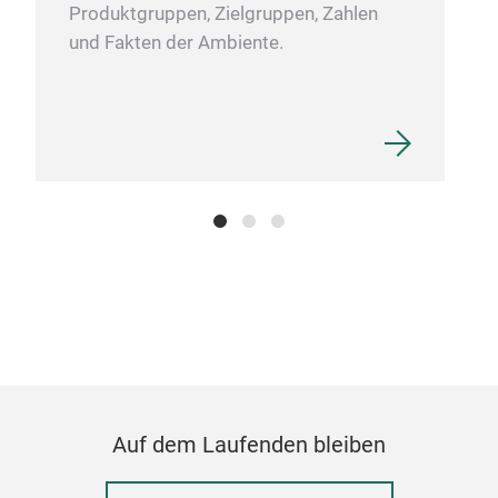
Produktgruppen, Zielgruppen, Zahlen
und Fakten der Ambiente.
ff
r
n
n
ich
ie
 es
zu
Auf dem Laufenden bleiben
ue