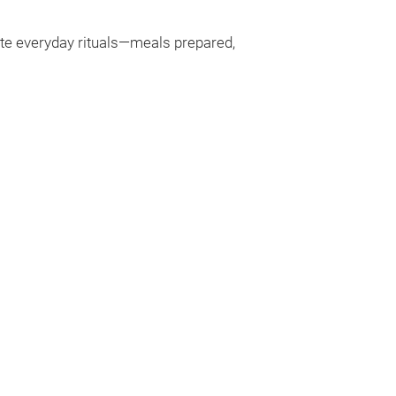
te everyday rituals—meals prepared,
Snaptight 
Proprietary Pr
Ceramic Techn