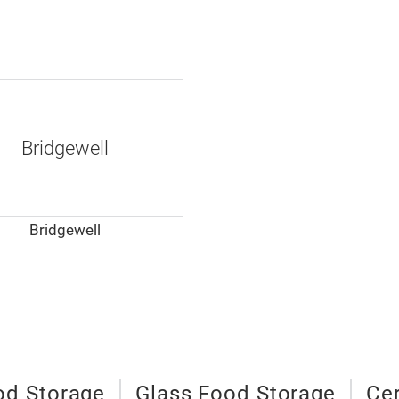
Bridgewell
Bridgewell
od Storage
Glass Food Storage
Ce