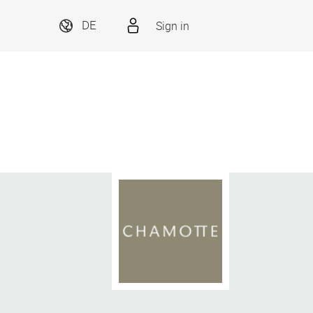
Sign in
DE