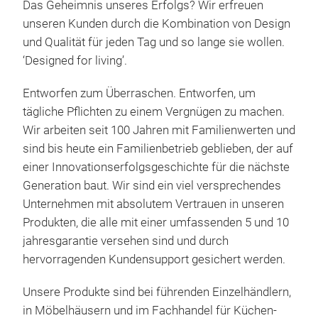
Linn
Das Geheimnis unseres Erfolgs? Wir erfreuen
unseren Kunden durch die Kombination von Design
Ihre
und Qualität für jeden Tag und so lange sie wollen.
Kind
‘Designed for living’.
Uns
Wäsc
Entworfen zum Überraschen. Entworfen, um
Tisc
tägliche Pflichten zu einem Vergnügen zu machen.
Klei
Wir arbeiten seit 100 Jahren mit Familienwerten und
das
sind bis heute ein Familienbetrieb geblieben, der auf
ang
einer Innovationserfolgsgeschichte für die nächste
www
Generation baut. Wir sind ein viel versprechendes
Unternehmen mit absolutem Vertrauen in unseren
Produkten, die alle mit einer umfassenden 5 und 10
Mult
jahresgarantie versehen sind und durch
Linn
hervorragenden Kundensupport gesichert werden.
orde
Bam
Unsere Produkte sind bei führenden Einzelhändlern,
Rega
in Möbelhäusern und im Fachhandel für Küchen-