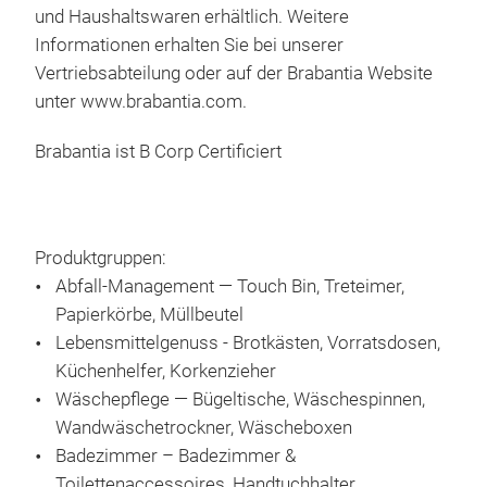
in j
und Haushaltswaren erhältlich. Weitere
mith
Informationen erhalten Sie bei unserer
MAX
Die 
Vertriebsabteilung oder auf der Brabantia Website
zum
Halt
unter www.brabantia.com.
Klei
aus 
Stan
Ordn
Brabantia ist B Corp Certificiert
Stau
hoch
Ein 
Farb
Troc
ein
nur,
Produktgruppen:
Rot,
blei
Abfall-Management — Touch Bin, Treteimer,
zwei
Stan
Papierkörbe, Müllbeutel
Abwa
stab
Lebensmittelgenuss - Brotkästen, Vorratsdosen,
www
Größ
Küchenhelfer, Korkenzieher
lan
Wäschepflege — Bügeltische, Wäschespinnen,
Dop
pfle
Wandwäschetrockner, Wäscheboxen
Das 
Bron
Badezimmer – Badezimmer &
könn
Flex
Toilettenaccessoires, Handtuchhalter