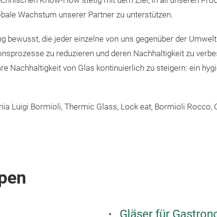
 technischen Know-How stetig mit dem Ziel, in all unseren P
obale Wachstum unserer Partner zu unterstützen.
bewusst, die jeder einzelne von uns gegenüber der Umwelt tr
sprozesse zu reduzieren und deren Nachhaltigkeit zu verbess
re Nachhaltigkeit von Glas kontinuierlich zu steigern: ein hygi
ia Luigi Bormioli, Thermic Glass, Lock eat, Bormioli Rocco, Q
pen
Gläser für Gastro