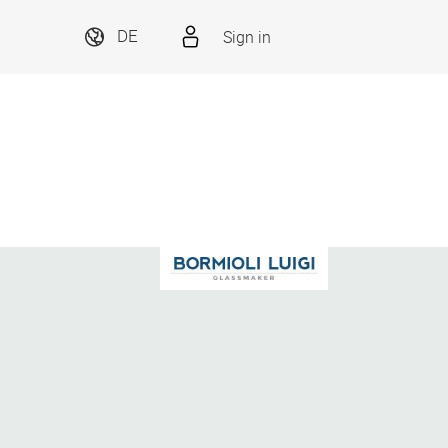
Sign in
DE