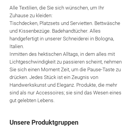
Alle Textilien, die Sie sich wünschen, um Ihr
Ita
Zuhause zu kleiden:
Ital
Tischdecken, Platzsets und Servietten. Bettwäsche
Aush
und Kissenbezüge. Badehandtücher. Alles
Krea
handgefertigt in unserer Schneiderei in Bologna,
wird
Italien.
Itali
Inmitten des hektischen Alltags, in dem alles mit
gefe
Lichtgeschwindigkeit zu passieren scheint, nehmen
zu b
Sie sich einen Moment Zeit, um die Pause-Taste zu
Han
drücken. Jedes Stück ist ein Zeugnis von
eine
Handwerkskunst und Eleganz. Produkte, die mehr
wer
sind als nur Accessoires; sie sind das Wesen eines
unbe
gut gelebten Lebens.
fast
erhä
Unsere Produktgruppen
Stof
einf