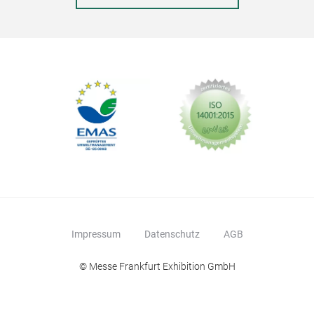
Weic
sind
ein 
Schn
hand
weic
Saug
Pfle
Sie 
erhä
wun
kom
Impressum
Datenschutz
AGB
© Messe Frankfurt Exhibition GmbH