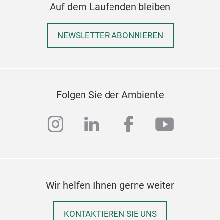
Auf dem Laufenden bleiben
Bett
Im B
Bet
Han
Ihre
NEWSLETTER ABONNIEREN
Komb
Bau
Deta
Die 
Borg
Folgen Sie der Ambiente
Bau
Deta
instagram
linkedin
facebook
youtub
höch
Hand
die 
Farb
Eleg
Wir helfen Ihnen gerne weiter
den
Tepp
KONTAKTIEREN SIE UNS
Han