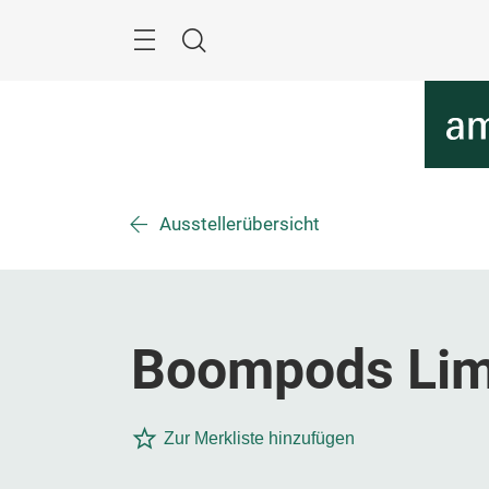
Überspringen
Menü
Suche
Ausstellerübersicht
Boompods Lim
Zur Merkliste hinzufügen