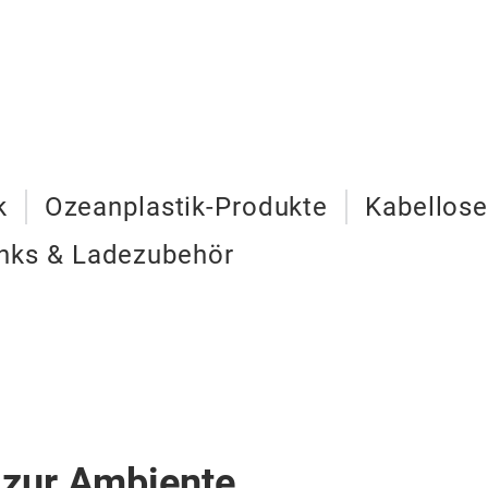
k
Ozeanplastik-Produkte
Kabellose
nks & Ladezubehör
 zur Ambiente