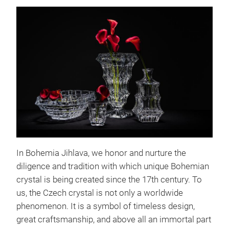
In Bohemia Jihlava, we honor and nurture the
diligence and tradition with which unique Bohemian
crystal is being created since the 17th century. To
us, the Czech crystal is not only a worldwide
phenomenon. It is a symbol of timeless design,
great craftsmanship, and above all an immortal part