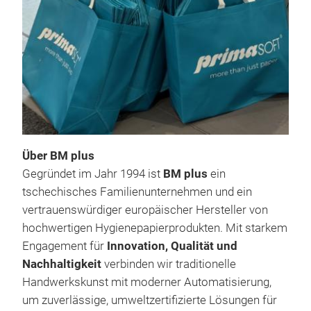
Qual
prof
herg
die
Saug
kom
Nach
rein
Über BM plus
perf
Gegründet im Jahr 1994 ist
BM plus
ein
Stab
tschechisches Familienunternehmen und ein
Troc
vertrauenswürdiger europäischer Hersteller von
Leis
hochwertigen Hygienepapierprodukten. Mit starkem
– vo
Engagement für
Innovation, Qualität und
mikr
Nachhaltigkeit
verbinden wir traditionelle
Zusc
Serv
Handwerkskunst mit moderner Automatisierung,
Benu
cm, 
um zuverlässige, umweltzertifizierte Lösungen für
Troc