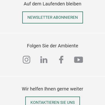
sorg
Auf dem Laufenden bleiben
Ver
Spen
NEWSLETTER ABONNIEREN
und
Zert
Pri
Qual
Umw
Folgen Sie der Ambiente
scho
instagram
linkedin
facebook
youtub
Wir helfen Ihnen gerne weiter
KONTAKTIEREN SIE UNS