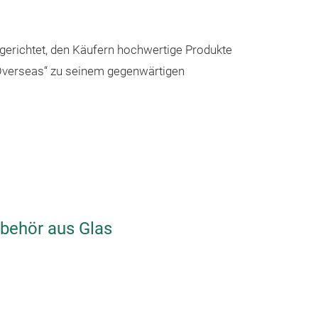
sgerichtet, den Käufern hochwertige Produkte
 Overseas“ zu seinem gegenwärtigen
ubehör aus Glas
Glasvase
Mouth blown v
the furnace fro