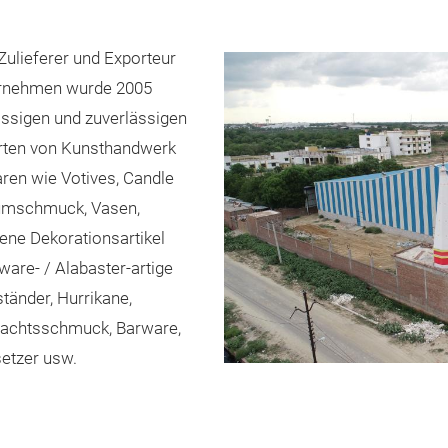
 Zulieferer und Exporteur
ernehmen wurde 2005
ässigen und zuverlässigen
Arten von Kunsthandwerk
ren wie Votives, Candle
baumschmuck, Vasen,
ne Dekorationsartikel
ware- / Alabaster-artige
tänder, Hurrikane,
nachtsschmuck, Barware,
etzer usw.