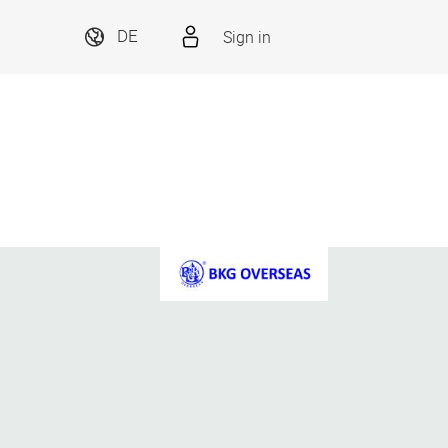
Sign in
DE