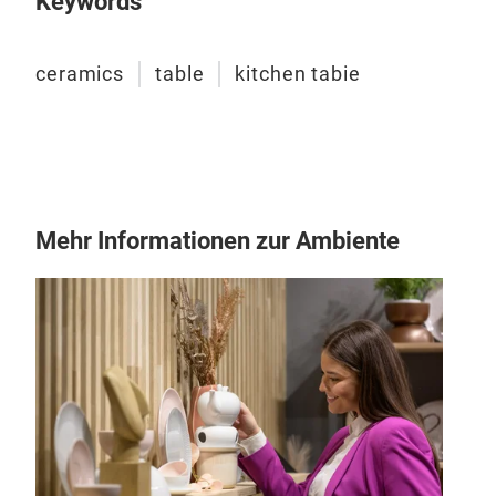
Keywords
Din
ceramics
table
kitchen tabie
Cera
clay
desi
Mehr Informationen zur Ambiente