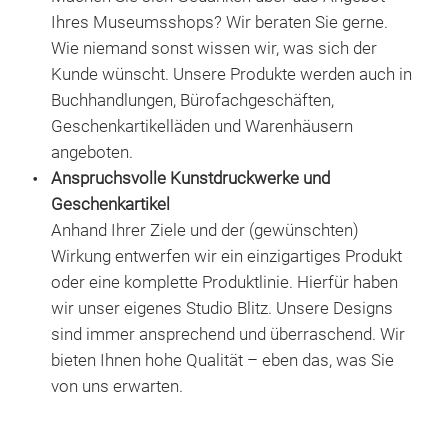
zu c
Ihres Museumsshops? Wir beraten Sie gerne.
Inte
M
Wie niemand sonst wissen wir, was sich der
oder
Kunde wünscht. Unsere Produkte werden auch in
Funk
Buchhandlungen, Bürofachgeschäften,
Verf
Geschenkartikelläden und Warenhäusern
angeboten.
Anspruchsvolle Kunstdruckwerke und
Geschenkartikel
Anhand Ihrer Ziele und der (gewünschten)
Wirkung entwerfen wir ein einzigartiges Produkt
oder eine komplette Produktlinie. Hierfür haben
wir unser eigenes Studio Blitz. Unsere Designs
sind immer ansprechend und überraschend. Wir
Mar
bieten Ihnen hohe Qualität – eben das, was Sie
Das
von uns erwarten.
Sib
Suri