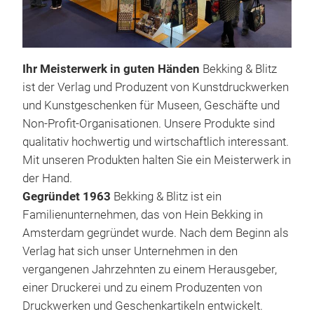
Bekk
Ihr Meisterwerk in guten Händen
Bekking & Blitz
Bri
ist der Verlag und Produzent von Kunstdruckwerken
und Kunstgeschenken für Museen, Geschäfte und
Das 
Non-Profit-Organisationen. Unsere Produkte sind
Flow
qualitativ hochwertig und wirtschaftlich interessant.
bran
Mit unseren Produkten halten Sie ein Meisterwerk in
entf
der Hand.
Wil
Gegründet 1963
Bekking & Blitz ist ein
unbe
Familienunternehmen, das von Hein Bekking in
Fris
M
Amsterdam gegründet wurde. Nach dem Beginn als
ist 
Verlag hat sich unser Unternehmen in den
abso
vergangenen Jahrzehnten zu einem Herausgeber,
Univ
einer Druckerei und zu einem Produzenten von
präz
Druckwerken und Geschenkartikeln entwickelt.
stel