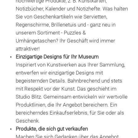
seit
hochwertige Produkte, z. B. Kunstkarten,
und 
Notizbücher, Kalender und Notizhefte. Was halten
wund
Sie von Geschenkartikeln wie Servietten,
entw
Regenschirme, Brillenetuis und - ganz neu in
Jan
unserem Sortiment - Puzzles &
Umhängetaschen? Ihr Geschäft wird immer
attraktiver!
Einzigartige Designs für Ihr Museum
Inspiriert von Kunstwerken aus Ihrer Sammlung,
entwerfen wir einzigartige Designs mit
begeisternden Details. Bahnbrechend und stets
Ver
mit Respekt vor der Kunst. Das geschieht im
Studio Blitz. Gemeinsam entwickeln wir wertvolle
Entd
Produktlinien, die Ihr Angebot bereichern. Ein
Tas
bereicherndes Einkaufserlebnis, für Sie oder als
Verl
Geschenk.
neu
Produkte, die sich gut verkaufen
Halt
Machen Sie sich Gedanken über das Angebot