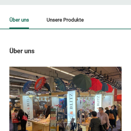
Über uns
Unsere Produkte
Über uns
Un
M