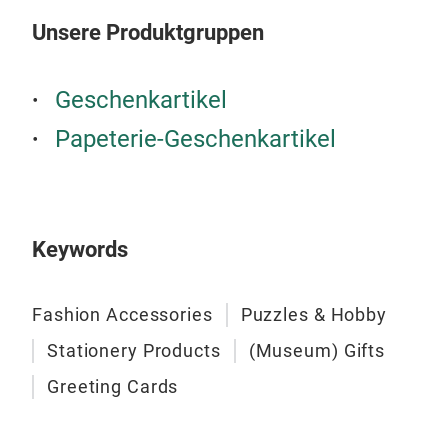
natu
Unsere Produktgruppen
verö
und 
Buch
Geschenkartikel
Deu
Papeterie-Geschenkartikel
Natu
hatt
Schö
Zeic
Keywords
die
ihr
Verf
Fashion Accessories
Puzzles & Hobby
Stationery Products
(Museum) Gifts
Greeting Cards