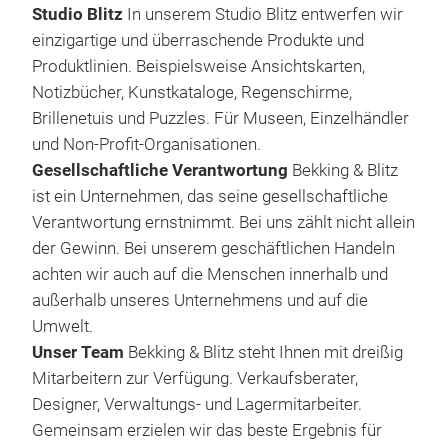
Studio Blitz
In unserem Studio Blitz entwerfen wir
bota
einzigartige und überraschende Produkte und
ist 
Produktlinien. Beispielsweise Ansichtskarten,
Kuns
Notizbücher, Kunstkataloge, Regenschirme,
verw
Brillenetuis und Puzzles. Für Museen, Einzelhändler
herv
und Non-Profit-Organisationen.
Blum
Bekk
Gesellschaftliche Verantwortung
Bekking & Blitz
möch
ist ein Unternehmen, das seine gesellschaftliche
der
Das 
Verantwortung ernstnimmt. Bei uns zählt nicht allein
Jan
"Tul
der Gewinn. Bei unserem geschäftlichen Handeln
Land
achten wir auch auf die Menschen innerhalb und
eine
außerhalb unseres Unternehmens und auf die
er a
Umwelt.
Dies
Unser Team
Bekking & Blitz steht Ihnen mit dreißig
Port
Mitarbeitern zur Verfügung. Verkaufsberater,
M
Land
Designer, Verwaltungs- und Lagermitarbeiter.
sein
Gemeinsam erzielen wir das beste Ergebnis für
eige