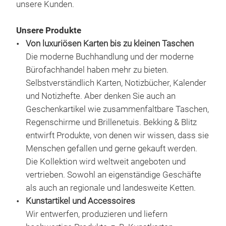
unsere Kunden.
seit
nied
Unsere Produkte
viel
Von luxuriösen Karten bis zu kleinen Taschen
Ost
Die moderne Buchhandlung und der moderne
arbe
Bürofachhandel haben mehr zu bieten.
Atel
Selbstverständlich Karten, Notizbücher, Kalender
wer
und Notizhefte. Aber denken Sie auch an
202
Geschenkartikel wie zusammenfaltbare Taschen,
Bekk
Regenschirme und Brillenetuis. Bekking & Blitz
Das 
entwirft Produkte, von denen wir wissen, dass sie
"Vög
Menschen gefallen und gerne gekauft werden.
Kolk
Die Kollektion wird weltweit angeboten und
sein
vertrieben. Sowohl an eigenständige Geschäfte
fasz
als auch an regionale und landesweite Ketten.
Gem
Kunstartikel und Accessoires
Voge
Wir entwerfen, produzieren und liefern
M