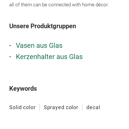
all of them can be connected with home décor.
Unsere Produktgruppen
Vasen aus Glas
Kerzenhalter aus Glas
soli
Keywords
Hot 
Solid color
Sprayed color
decal