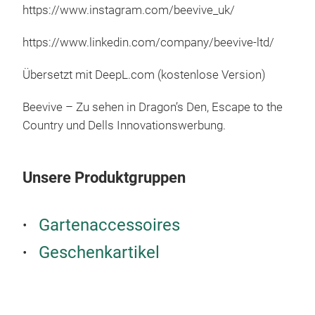
https://www.instagram.com/beevive_uk/
mit 
ansp
https://www.linkedin.com/company/beevive-ltd/
herv
eign
Übersetzt mit DeepL.com (kostenlose Version)
dara
Gesc
Beevive – Zu sehen in Dragon’s Den, Escape to the
Blum
Country und Dells Innovationswerbung.
sein
die 
Unsere Produktgruppen
ang
Gartenaccessoires
Geschenkartikel