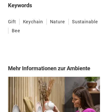
Keywords
Pre
Gift
Keychain
Nature
Sustainable
Ein 
Bee
Bien
Gro
Pang
hand
Stud
Mehr Informationen zur Ambiente
der
ausg
Gesc
Hän
eine
Bou
und 