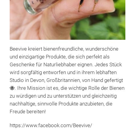
Beevive kreiert bienenfreundliche, wunderschöne
Das
und einzigartige Produkte, die sich perfekt als
Eine
Geschenke für Naturliebhaber eignen. Jedes Stück
Bege
wird sorgfältig entworfen und in ihrem lebhaften
Schl
Studio in Devon, Großbritannien, von Hand gefertigt
Bien
🐝. Ihre Mission ist es, die wichtige Rolle der Bienen
wenn
zu würdigen und zu unterstützen und gleichzeitig
Blum
nachhaltige, sinnvolle Produkte anzubieten, die
beig
Freude bereiten!
Code
https://www.facebook.com/Beevive/
gere
zu i