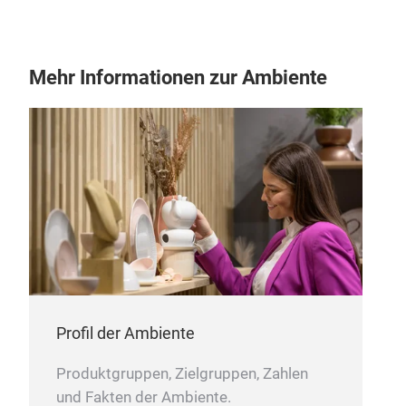
Sta
Mehr Informationen zur Ambiente
KOC
Profil der Ambiente
Larg
Produktgruppen, Zielgruppen, Zahlen
uten
und Fakten der Ambiente.