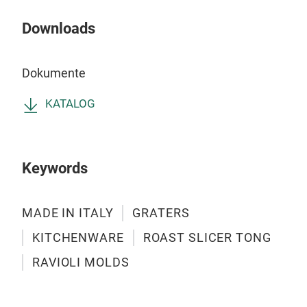
Kar
Downloads
Stai
Dokumente
KATALOG
Keywords
MADE IN ITALY
GRATERS
KITCHENWARE
ROAST SLICER TONG
RAVIOLI MOLDS
HOL