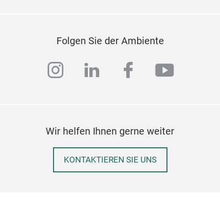
MO
Folgen Sie der Ambiente
instagram
linkedin
facebook
youtub
Wir helfen Ihnen gerne weiter
KONTAKTIEREN SIE UNS