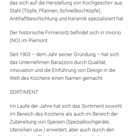
das sich auf die Herstellung von Kochgeschirr aus
Stahl (Töpfe, Pfannen, Schnellkochtöpfe),
My 
Antihaftbeschichtung und Keramik spezialisiert hat.
Eine
in d
Der historische Firmensitz befindet sich in Invorio
Pro
(NO) im Piemont.
zus
Seit 1903 – dem Jahr seiner Gründung – hat sich
Desi
das Unternehmen Barazzoni durch Qualität,
die 
matt
Innovation und die Einführung von Design in die
mm d
vort
M
Welt des Kochens einen Namen gemacht.
Eing
Qual
die 
SORTIMENT
Die 
Awa
Best
Awa
Im Laufe der Jahre hat sich das Sortiment sowohl
Pro
Roh
im Bereich des Kochens als auch im Bereich der
Grif
Zubereitung von Speisen (Spezialkochgeräte,
Herg
Utensilien usw.) erweitert, aber auch durch den