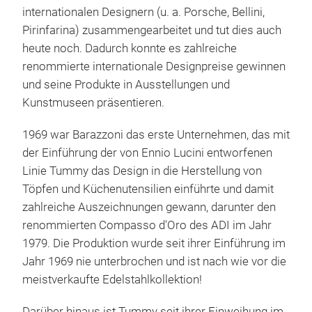
extr
unte
opt
M
internationalen Designern (u. a. Porsche, Bellini,
verk
Einh
Aus
Pirinfarina) zusammengearbeitet und tut dies auch
Ver
Kra
Sehr
heute noch. Dadurch konnte es zahlreiche
Schn
Erg
und
renommierte internationale Designpreise gewinnen
Zwe
Zusä
Topf
und seine Produkte in Ausstellungen und
Koch
Heb
Wass
Kunstmuseen präsentieren.
Schi
3 Sc
opti
opti
Bode
des 
1969 war Barazzoni das erste Unternehmen, das mit
Ind
Wärm
Prof
der Einführung der von Ennio Lucini entworfenen
Blac
mit 
Herg
und 
Linie Tummy das Design in die Herstellung von
zusä
Die 
Herg
Töpfen und Küchenutensilien einführte und damit
mit
zahlreiche Auszeichnungen gewann, darunter den
aufg
renommierten Compasso d'Oro des ADI im Jahr
beso
1979. Die Produktion wurde seit ihrer Einführung im
hat 
Jahr 1969 nie unterbrochen und ist nach wie vor die
Robu
Maxi
meistverkaufte Edelstahlkollektion!
Schi
Ind
M
Besc
Hoc
Darüber hinaus ist Tummy seit ihrer Einweihung im