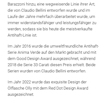
maxi
Barazzoni hinzu, eine wegweisende Linie ihrer Art,
biet
die von Claudio Bellini entworfen wurde und im
Kons
Laufe der Jahre mehrfach überarbeitet wurde, um
und
immer widerstandsfähiger und leistungsfähiger zu
Mate
werden, sodass sie bis heute die meistverkaufte
Stoß
Antihaft-Linie ist.
Ant
Im Jahr 2016 wurde die umweltfreundliche Antihaft-
Auc
Serie Anima Verde auf den Markt gebracht und mit
gee
dem Good Design Award ausgezeichnet, während
2018 die Serie 33 Carati diesen Preis erhielt. Beide
Serien wurden von Claudio Bellini entworfen.
Im Jahr 2022 wurde das exquisite Design der
Ölflasche Olly mit dem Red Dot Design Award
ausgezeichnet.