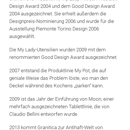
Design Award 2004 und dem Good Design Award
2004 ausgezeichnet. Sie erhielt außerdem die
Designpreis-Nominierung 2006 und wurde für die
Ausstellung Piemonte Torino Design 2006
ausgewählt.
Olly
Die My Lady-Utensilien wurden 2009 mit dem
Olly
renommierten Good Design Award ausgezeichnet.
orga
obe
2007 entstand die Produktlinie My Pot, die auf
mehr
geniale Weise das Problem löste, wo man den
Dime
Deckel während des Kochens „parken” kann.
Haup
Mini
auf 
Beq
2009 ist das Jahr der Einführung von Moon, einer
konz
Öls
mehrfach ausgezeichneten Tablettlinie, die von
Ende
Claudio Bellini entworfen wurde.
Edel
Eige
2013 kommt Granitica zur Antihaft-Welt von