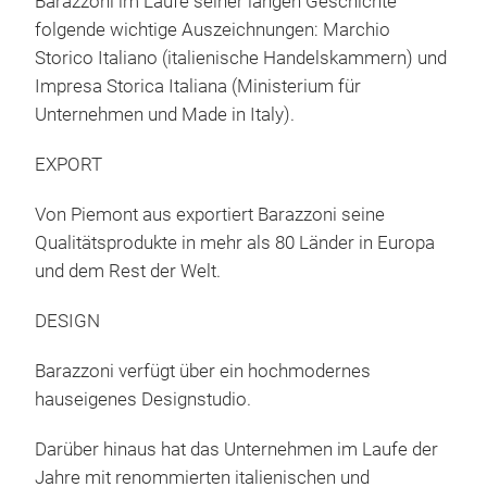
Barazzoni im Laufe seiner langen Geschichte
sie 
Che
folgende wichtige Auszeichnungen: Marchio
die 
Ther
Storico Italiano (italienische Handelskammern) und
biet
Koc
Impresa Storica Italiana (Ministerium für
sich
Die 
Unternehmen und Made in Italy).
idea
gew
ene
eine
EXPORT
Sta
Deck
Von Piemont aus exportiert Barazzoni seine
Form
Qualitätsprodukte in mehr als 80 Länder in Europa
Dam
und dem Rest der Welt.
Pre
von 
Der 
DESIGN
Rüc
Bac
im I
Barazzoni verfügt über ein hochmodernes
mühe
Koc
hauseigenes Designstudio.
könn
umzu
dreh
der 
Darüber hinaus hat das Unternehmen im Laufe der
Druc
Dua
Dec
Jahre mit renommierten italienischen und