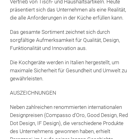
Vertrieb von Tisch- und Haushaltsartikeln. Heute
Tec
präsentiert sich das Unternehmen als eine Realität,
Der 
die alle Anforderungen in der Küche erfüllen kann.
Meth
Ank
Das gesamte Sortiment zeichnet sich durch
Geei
sorgfältige Aufmerksamkeit für Qualität, Design,
Indu
Funktionalität und Innovation aus.
Die Kochgeräte werden in Italien hergestellt, um
Pro
maximale Sicherheit für Gesundheit und Umwelt zu
Desi
gewährleisten.
Koll
AUSZEICHNUNGEN
Leis
Pers
Neben zahlreichen renommierten internationalen
Köch
Designpreisen (Compasso d'Oro, Good Design, Red
poli
Desi
Dot Design, IF Design), die verschiedene Produkte
erin
Koc
des Unternehmens gewonnen haben, erhielt
Die
Poli