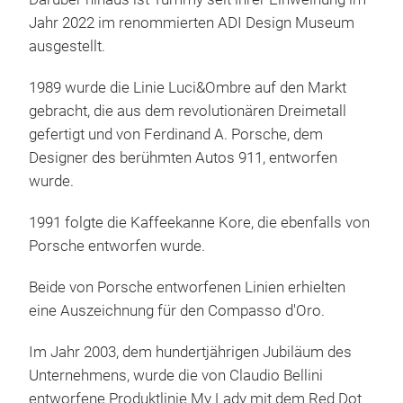
Vorr
Die 
Jahr 2022 im renommierten ADI Design Museum
Anti
Ergo
ausgestellt.
stra
Edel
1989 wurde die Linie Luci&Ombre auf den Markt
Anti
Gla
gebracht, die aus dem revolutionären Dreimetall
resi
Pion
gefertigt und von Ferdinand A. Porsche, dem
Nut
Inne
Designer des berühmten Autos 911, entworfen
ungl
wurde.
Rau
Herg
1991 folgte die Kaffeekanne Kore, die ebenfalls von
Porsche entworfen wurde.
Beide von Porsche entworfenen Linien erhielten
eine Auszeichnung für den Compasso d'Oro.
Im Jahr 2003, dem hundertjährigen Jubiläum des
Unternehmens, wurde die von Claudio Bellini
entworfene Produktlinie My Lady mit dem Red Dot