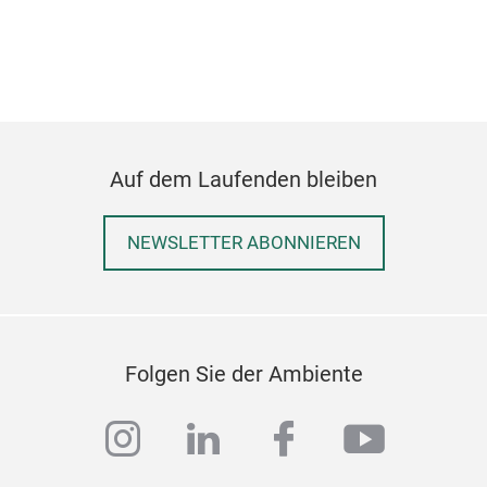
M
Auf dem Laufenden bleiben
NEWSLETTER ABONNIEREN
Folgen Sie der Ambiente
Schl
instagram
linkedin
facebook
youtub
M