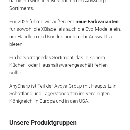
damit ein wichtiger Bestandteil des AnySharp
Egal
soda
Sortiments.
oder
nebe
sch
DESI
Für 2026 führen wir außerdem
neue Farbvarianten
Any
Werk
für sowohl die XBlade- als auch die Evo-Modelle ein,
Mes
sau
um Händlern und Kunden noch mehr Auswahl zu
gewo
der 
bieten.
Schn
pass
Ihre
Ein hervorragendes Sortiment, das in keinem
LANG
einz
Küchen- oder Haushaltswarengeschäft fehlen
dass
Evo 
sollte.
amor
Tech
und
AnySharp ist Teil der Aydya Group mit Hauptsitz in
zu v
die 
Schottland und Lagerstandorten im Vereinigten
jede
SIC
Königreich, in Europa und in den USA.
aus 
kön
Any
Kli
werd
meh
ohne
habe
Unsere Produktgruppen
schä
ande
daue