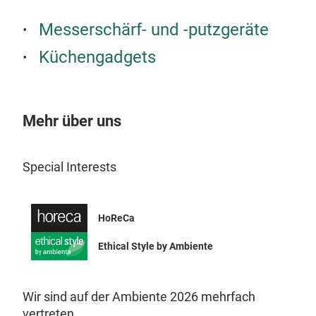
Saug
Wetz
sich
Selb
Inst
Messerschärf- und -putzgeräte
weg
Sch
Das 
Küchengadgets
Stah
ist 
Das 
Werk
JED
hält
Arbe
Any
Unfa
Mehr über uns
Frei
Mit 
Boh
AnyS
Das 
Special Interests
über
X-Bl
erst
ohne
werd
oder
HoReCa
leic
Frei
mik
Ethical Style by Ambiente
Soba
wer
sich
Sau
aber
Wir sind auf der Ambiente 2026 mehrfach
Dank
entf
vertreten