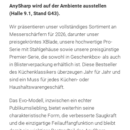
AnySharp wird auf der Ambiente ausstellen
(Halle 9.1, Stand G43).
Wir präsentieren unser vollständiges Sortiment an
Messerschärfern für 2026, darunter unser
preisgekröntes XBlade, unsere hochwertige Pro-
Any
Serie mit Stahlgehäuse sowie unsere preisgünstige
Ste
Premier-Serie, die sowohl in Geschenkbox- als auch
in Blisterverpackung erhältlich ist. Diese Bestseller
SIC
des Küchenklassikers überzeugen Jahr für Jahr und
Evo
sind ein Muss für jedes Küchen- oder
sich
Haushaltswarengeschäft.
geh
Well
Das Evo-Modell, inzwischen ein echter
NEU
Publikumsliebling, bietet weiterhin seine
Frei
noc
charakteristische Form, die verbesserte Saugkraft
Mes
Sam
und die einzigartige Feilauffangfunktion und bleibt
einf
Werk