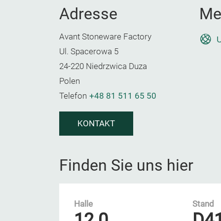
Adresse
Me
Avant Stoneware Factory
U
Ul. Spacerowa 5
24-220 Niedrzwica Duza
Polen
Telefon
+48 81 511 65 50
KONTAKT
Finden Sie uns hier
Halle
Stand
12.0
D4