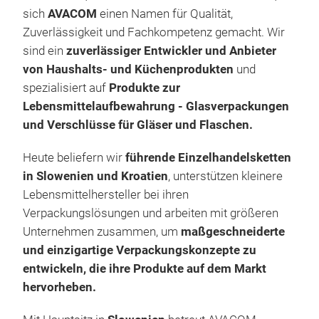
sich
AVACOM
einen Namen für Qualität,
Zuverlässigkeit und Fachkompetenz gemacht. Wir
sind ein
zuverlässiger Entwickler und Anbieter
von Haushalts- und Küchenprodukten
und
Ver
spezialisiert auf
Produkte zur
Uns
Lebensmittelaufbewahrung - Glasverpackungen
zuv
und Verschlüsse für Gläser und Flaschen.
sich
und 
Heute beliefern wir
führende Einzelhandelsketten
Lebe
in Slowenien und Kroatien
, unterstützen
kleinere
Ver
Flex
Lebensmittelhersteller
bei ihren
verw
Pac
Verpackungslösungen
und arbeiten mit
größeren
nur 
Deck
Unternehmen
zusammen, um
maßgeschneiderte
auch
Groß
und einzigartige Verpackungskonzepte
zu
verd
Att
entwickeln, die ihre Produkte auf dem Markt
prof
Die 
hervorheben.
Idea
und 
geor