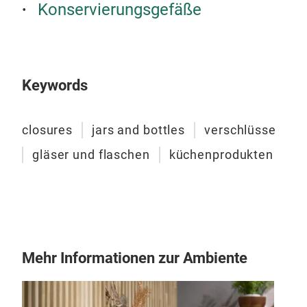
Konservierungsgefäße
Gewä
Eins
Unt
in
P
Keywords
Komb
Perf
Fla
und
Mit
closures
jars and bottles
verschlüsse
Twis
gläser und flaschen
küchenprodukten
mod
Büg
Hoc
Gla
Gebr
Mod
Mehr Informationen zur Ambiente
Zuve
Verf
Eige
Sch