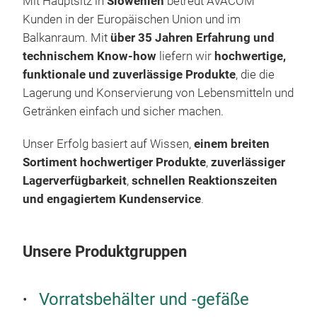
Ver
Mit Hauptsitz in
Slowenien
betreut AVACOM
Wic
Desi
Off
Kunden in der
Europäischen Union und im
Groß
Pro
Balkanraum
. Mit
über 35 Jahren Erfahrung und
B. G
technischem Know-how
liefern wir
hochwertige,
Fruc
funktionale und zuverlässige Produkte
, die die
Desi
Lagerung und Konservierung von Lebensmitteln und
Hoch
Getränken einfach und sicher machen.
lan
her
Unser Erfolg basiert auf
Wissen
,
einem
breiten
und
Sortiment hochwertiger Produkte
,
zuverlässiger
Univ
Lagerverfügbarkeit
,
schnellen Reaktionszeiten
gäng
Ein
und
engagiertem Kundenservice
.
kom
Uns
ver
Qual
Zuve
Unsere Produktgruppen
kön
und 
einf
Gro
wer
Vorratsbehälter und -gefäße
Geei