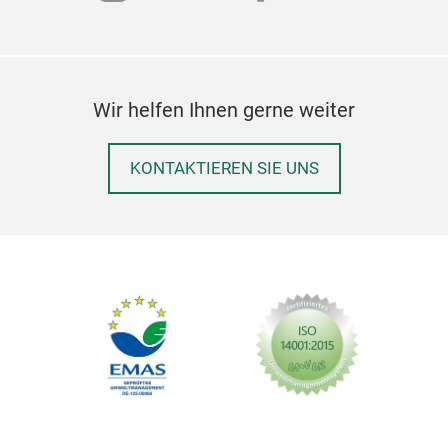
ind
Prak
geha
wert
Kein
Gro
Net
Wir helfen Ihnen gerne weiter
Verb
über
Fer
Kom
KONTAKTIEREN SIE UNS
Glä
Fas
Sch
Wei
AVAC
Einz
umf