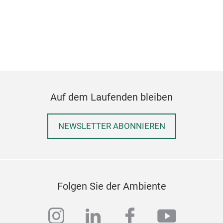
prof
Git
Auf dem Laufenden bleiben
Die
Ein
NEWSLETTER ABONNIEREN
Benu
entw
daf
Ferm
Wie
Wic
rob
Folgen Sie der Ambiente
gefe
Hält
instagram
linkedin
facebook
youtub
Auf