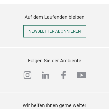
Hot
Auf dem Laufenden bleiben
Hot
cele
bubb
NEWSLETTER ABONNIEREN
styl
self
set 
Cher
Folgen Sie der Ambiente
a wa
soph
instagram
linkedin
facebook
youtub
an o
Wir helfen Ihnen gerne weiter