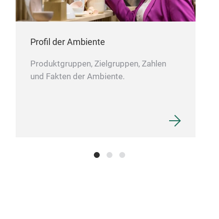
Bub
mome
Each
Profil der Ambiente
the 
last
Produktgruppen, Zielgruppen, Zahlen
a ca
und Fakten der Ambiente.
care
Ros
sens
Lav
stre
Bou
fres
afte
just