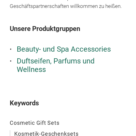
cosm
Geschäftspartnerschaften willkommen zu heißen.
with
refl
Unsere Produktgruppen
Prod
hand
hydr
Beauty- und Spa Accessories
Per
Duftseifen, Parfums und
aest
idea
Wellness
Keywords
Cosmetic Gift Sets
Mid
Kosmetik-Geschenksets