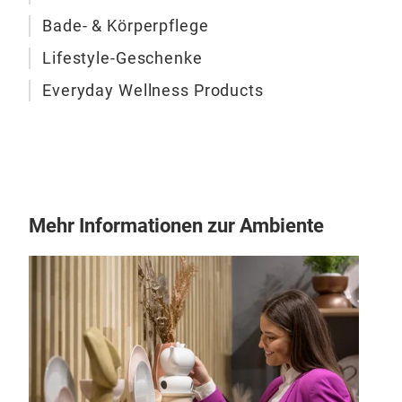
Mid
Bade- & Körperpflege
velv
unde
Lifestyle-Geschenke
with
Everyday Wellness Products
a re
appr
self
mom
Mehr Informationen zur Ambiente
Bub