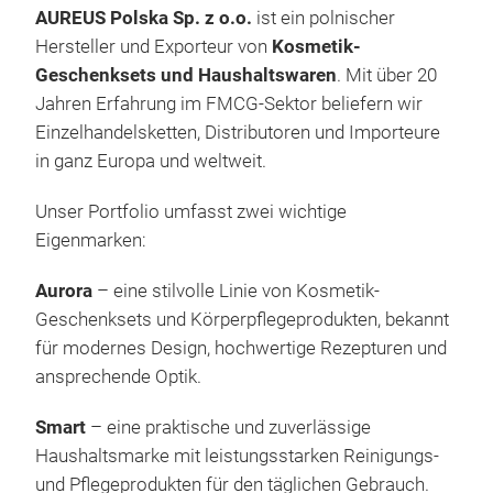
AUREUS Polska Sp. z o.o.
ist ein polnischer
Dre
Hersteller und Exporteur von
Kosmetik-
Geschenksets und Haushaltswaren
. Mit über 20
Dre
Jahren Erfahrung im FMCG-Sektor beliefern wir
insp
Einzelhandelsketten, Distributoren und Importeure
cosm
in ganz Europa und weltweit.
lave
fragrance. Perfect
Unser Portfolio umfasst zwei wichtige
care
Eigenmarken:
Aurora
– eine stilvolle Linie von Kosmetik-
Geschenksets und Körperpflegeprodukten, bekannt
für modernes Design, hochwertige Rezepturen und
ansprechende Optik.
Smart
– eine praktische und zuverlässige
Haushaltsmarke mit leistungsstarken Reinigungs-
und Pflegeprodukten für den täglichen Gebrauch.