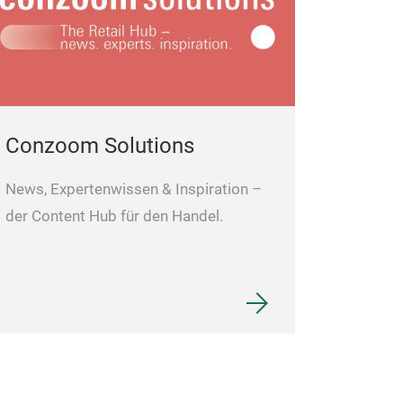
• Große Tasten 
• Dualbetrieb: B
• Vielseitig ein
zu Hause oder 
Conzoom Solutions
News, Expertenwissen & Inspiration –
der Content Hub für den Handel.