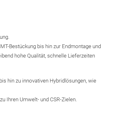
Unsere
Messeneuheit
ung.
, SMT-Bestückung bis hin zur Endmontage und
ibend hohe Qualität, schnelle Lieferzeiten
is hin zu innovativen Hybridlösungen, wie
Wissenscha
zu Ihren Umwelt- und CSR-Zielen.
Taschenrec
Schreibtaf
CW-991EX – Wis
Taschenrechner 
Ein innovatives 