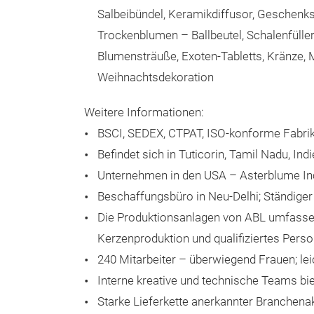
Salbeibündel, Keramikdiffusor, Geschenk
Trockenblumen – Ballbeutel, Schalenfüller
Blumensträuße, Exoten-Tabletts, Kränze,
Weihnachtsdekoration
Weitere Informationen:
BSCI, SEDEX, CTPAT, ISO-konforme Fabri
Befindet sich in Tuticorin, Tamil Nadu, In
Unternehmen in den USA – Asterblume Inc
Beschaffungsbüro in Neu-Delhi; Ständig
Die Produktionsanlagen von ABL umfassen 
Kerzenproduktion und qualifiziertes Perso
240 Mitarbeiter – überwiegend Frauen; lei
Interne kreative und technische Teams b
Starke Lieferkette anerkannter Branchena