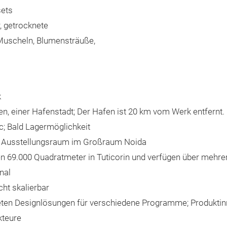
sets
, getrocknete
 Muscheln, Blumensträuße,
k
dien, einer Hafenstadt; Der Hafen ist 20 km vom Werk entfernt.
; Bald Lagermöglichkeit
er Ausstellungsraum im Großraum Noida
69.000 Quadratmeter in Tuticorin und verfügen über mehrere 
nal
cht skalierbar
ieten Designlösungen für verschiedene Programme; Produktin
kteure