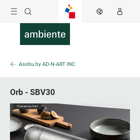
Überspringen
Menü
Suche
DE
Asobu by AD-N-ART INC
Orb - SBV30
Messeneuheit