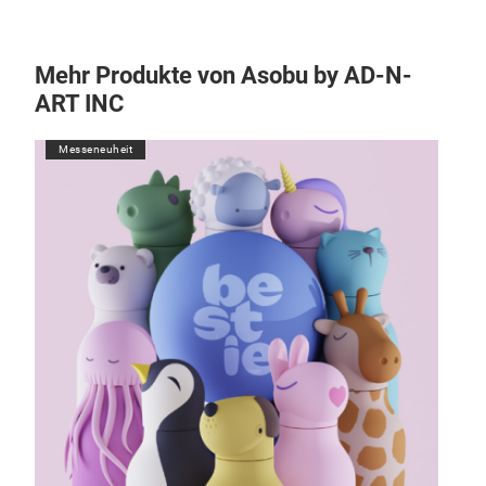
Mehr Produkte von Asobu by AD-N-
ART INC
Messeneuheit
M