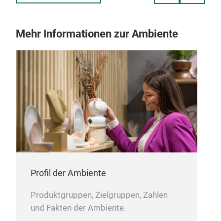
jede Flasche angenehm weich an und ist ebenso
praktisch wie verspielt! Mit austauschbaren
Köpfen und einer Vielzahl einzigartiger Designs
Mehr Informationen zur Ambiente
können Sie mit den Bestie-Flaschen Ihre
Persönlichkeit zum Ausdruck bringen und das
Trinken zu einem Vergnügen machen.
Bringen
Sie Freude in Ihren Tag – mit Ihrer Bestie!
Profil der Ambiente
Produktgruppen, Zielgruppen, Zahlen
und Fakten der Ambiente.