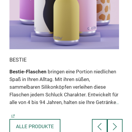
Bes
Die
r
ihre
einf
BESTIE
ein
Bestie-Flaschen
bringen eine Portion niedlichen
lieg
Spaß in Ihren Alltag. Mit ihren süßen,
Größ
,
sammelbaren Silikonköpfen verleihen diese
fünf
Flaschen jedem Schluck Charakter. Entwickelt für
mit 
:
alle von 4 bis 94 Jahren, halten sie Ihre Getränke
Wenn
24 Stunden lang kalt oder 12 Stunden lang heiß –
Anh
perfekt, um unterwegs hydratisiert zu bleiben.
ganz
ie
Hergestellt aus robusten Materialien, fühlt sich
ALLE PRODUKTE