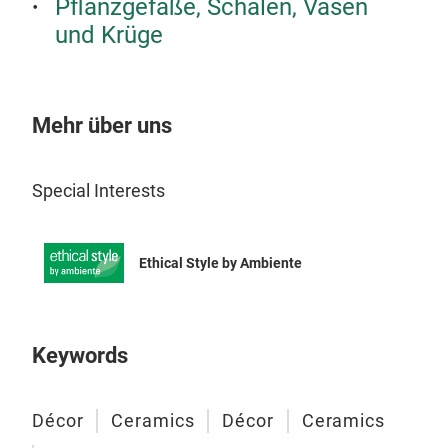
Pflanzgefäße, Schalen, Vasen
Ori
und Krüge
Größ
Mehr über uns
Special Interests
Ethical Style by Ambiente
Keywords
Décor
Ceramics
Décor
Ceramics