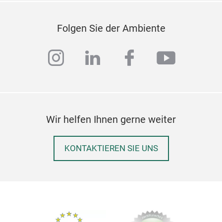
Ver
Ver
Folgen Sie der Ambiente
instagram
linkedin
facebook
youtub
M
Wir helfen Ihnen gerne weiter
KONTAKTIEREN SIE UNS