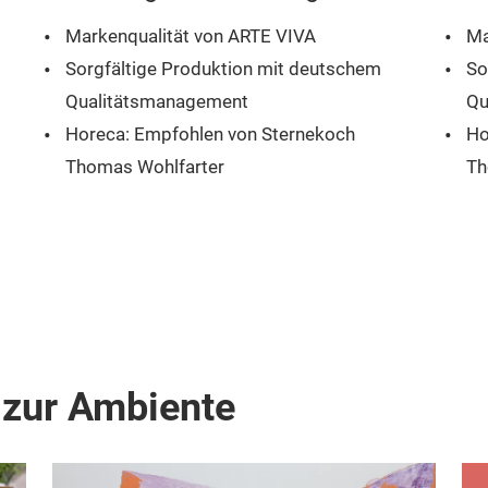
Markenqualität von ARTE VIVA
Ma
Sorgfältige Produktion mit deutschem
So
Qualitätsmanagement
Qu
Horeca: Empfohlen von Sternekoch
Ho
Thomas Wohlfarter
Th
Etwas Besonderes zu einem attraktiven
Et
Preis
Pr
 zur Ambiente