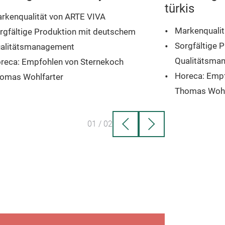
türkis
rkenqualität von ARTE VIVA
Markenqualit
rgfältige Produktion mit deutschem
Sorgfältige 
alitätsmanagement
Qualitätsma
reca: Empfohlen von Sternekoch
Horeca: Empf
omas Wohlfarter
Thomas Wohl
was Besonderes zu einem attraktiven
Etwas Besond
eis
Preis
01
/
02