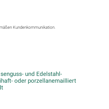
hgemäßen Kundenkommunikation.
senguss- und Edelstahl-
haft- oder porzellanemailliert
lt