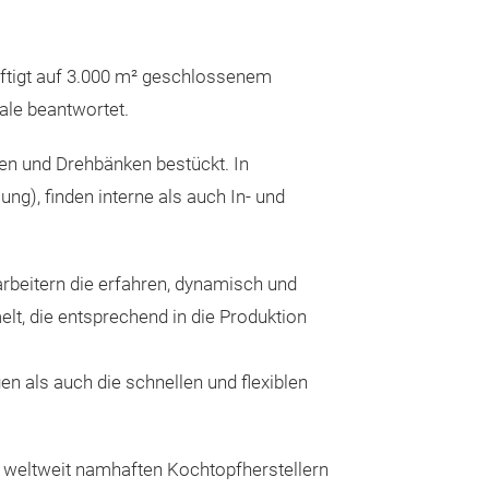
ftigt auf 3.000 m² geschlossenem
glass deck
ale beantwortet.
en und Drehbänken bestückt. In
Messeneuheit
), finden interne als auch In- und
rbeitern die erfahren, dynamisch und
, die entsprechend in die Produktion
en als auch die schnellen und flexiblen
Stielgriff-S
bakalite
eltweit namhaften Kochtopfherstellern