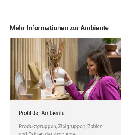
Mehr Informationen zur Ambiente
Min
This
glas
The 
food
Profil der Ambiente
Produktgruppen, Zielgruppen, Zahlen
und Fakten der Ambiente.