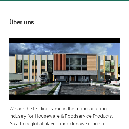
Über uns
Un
M
We are the leading name in the manufacturing
industry for Houseware & Foodservice Products.
Bar
As a truly global player our extensive range of