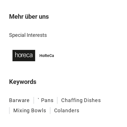
Mehr über uns
Special Interests
HoReCa
Gas
Keywords
We 
and 
Barware
` Pans
Chaffing Dishes
stai
Mixing Bowls
Colanders
M