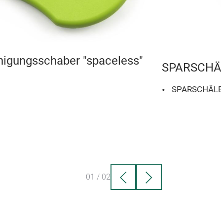
nigungsschaber "spaceless"
SPARSCHÄ
SPARSCHÄL
01
/
02