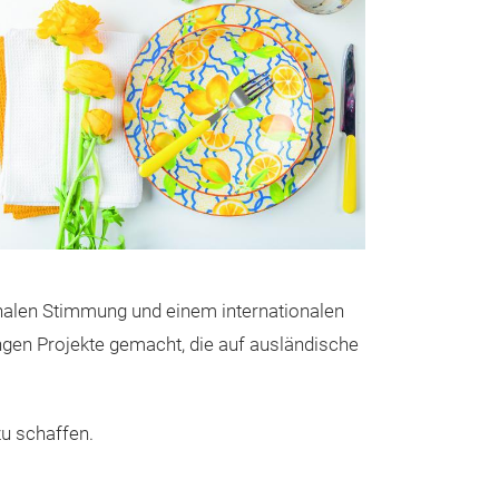
TASSEN
PORCELAIN AN
tionalen Stimmung und einem internationalen
ngen Projekte gemacht, die auf ausländische
u schaffen.