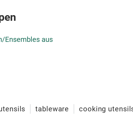
pen
en/Ensembles aus
utensils
tableware
cooking utensil