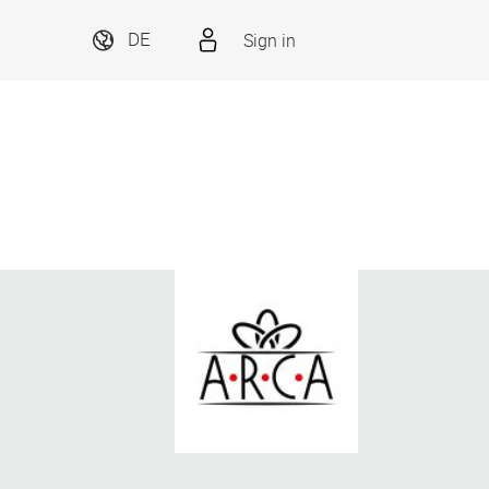
Sign in
DE