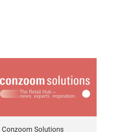
SCHäBIGE
SHABBY TABL
Conzoom Solutions