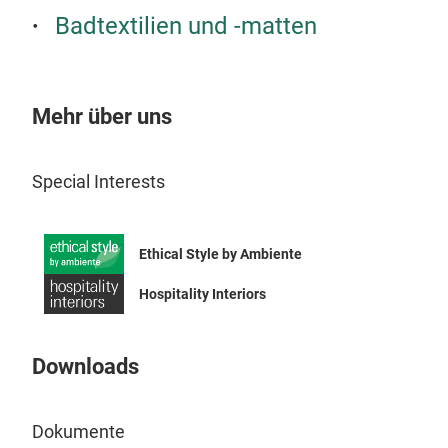
Gege
Badtextilien und -matten
Heim
Vero
küns
Mehr über uns
Lon
Special Interests
Uns
herr
Das 
Ethical Style by Ambiente
Han
wen
Hospitality Interiors
was 
mach
Downloads
Welt
wund
stra
Dokumente
Baum