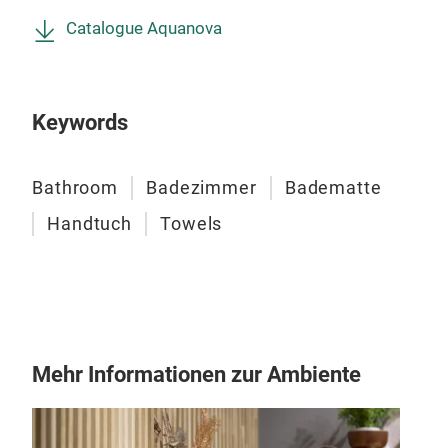
(die
Catalogue Aquanova
Rein
Unse
Prod
Keywords
Enga
nach
Figo
Hing
Bathroom
Badezimmer
Badematte
Hier
Ver
Handtuch
Towels
Acc
das 
Dies
dur
Kera
Hau
Mehr Informationen zur Ambiente
oze
sich
Gle