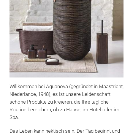
Willkommen bei Aquanova (gegründet in Maastricht,
Fin
Niederlande, 1948), es ist unsere Leidenschaft
Ital
schöne Produkte zu kreieren, die Ihre tägliche
erzä
Routine bereichern, ob zu Hause, im Hotel oder im
jah
Spa.
Desi
Das Leben kann hektisch sein. Der Tag beginnt und
Deta