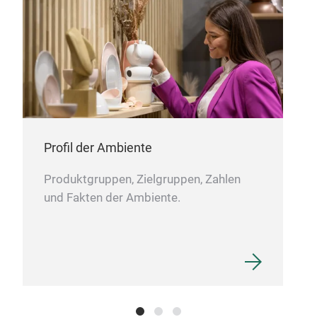
ruhi
und 
Auss
erzie
Profil der Ambiente
Produktgruppen, Zielgruppen, Zahlen
und Fakten der Ambiente.
Cin