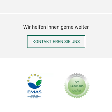
Wir helfen Ihnen gerne weiter
KONTAKTIEREN SIE UNS
Par
Entd
Hom
Ode 
das
verk