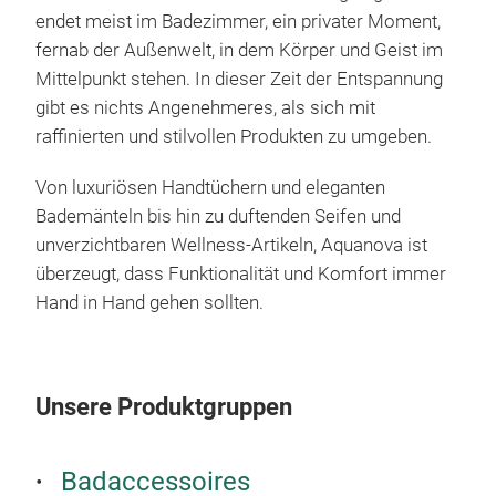
endet meist im Badezimmer, ein privater Moment,
hand
fernab der Außenwelt, in dem Körper und Geist im
Aus 
Mittelpunkt stehen. In dieser Zeit der Entspannung
Korb
gibt es nichts Angenehmeres, als sich mit
Bewu
raffinierten und stilvollen Produkten zu umgeben.
Hing
Umw
Von luxuriösen Handtüchern und eleganten
Lede
Bademänteln bis hin zu duftenden Seifen und
einz
unverzichtbaren Wellness-Artikeln, Aquanova ist
ents
überzeugt, dass Funktionalität und Komfort immer
Verl
Hand in Hand gehen sollten.
Das
sind
und 
stam
Unsere Produktgruppen
Desi
perf
Badaccessoires
ein.