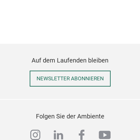
Uns
Einf
eine
und
han
Körb
Char
Auf dem Laufenden bleiben
nich
für 
NEWSLETTER ABONNIEREN
ist 
Eins
abn
Saub
aufr
Folgen Sie der Ambiente
Eins
eine
instagram
linkedin
facebook
youtub
Sie 