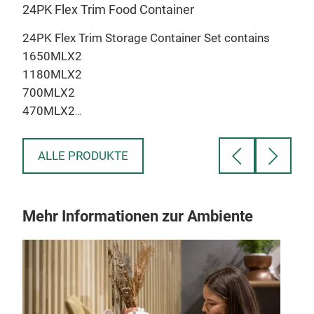
24PK Flex Trim Food Container
Mea
24PK Flex Trim Storage Container Set contains
Meal
1650MLX2
size
1180MLX2
Fash
700MLX2
r
470MLX2
r
295MLX2
118MLX2
ALLE PRODUKTE
r
Mehr Informationen zur Ambiente
A