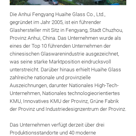
Die Anhui Fengyang Huaihe Glass Co., Ltd.,
gegründet im Jahr 2005, ist ein führender
Glashersteller mit Sitz in Fengyang, Stadt Chuzhou,
Provinz Anhui, China. Das Unternehmen wurde als
eines der Top 10 führenden Unternehmen der
chinesischen Glaswarenindustrie ausgezeichnet,
was seine starke Marktposition eindrucksvoll
unterstreicht. Darüber hinaus erhielt Huaihe Glass
Wei
zahlreiche nationale und provinzielle
Uns
Auszeichnungen, darunter Nationales High-Tech-
Prod
Unternehmen, Nationales technologieorientiertes
durc
KMU, Innovatives KMU der Provinz, Grüne Fabrik
Hal
der Provinz und Industriedesignzentrum der Provinz.
stre
Gast
Das Unternehmen verfügt derzeit über drei
Einz
Produktionsstandorte und 40 moderne
M