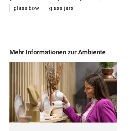
lebe
robu
glass bowl
glass jars
Haus
Mehr Informationen zur Ambiente
Hit
Hitz
Uns
mit
voll