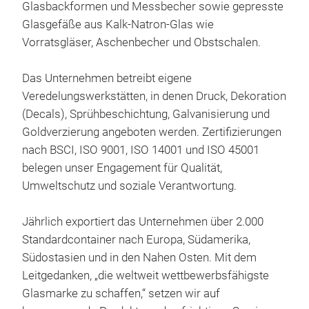
Glasbackformen und Messbecher sowie gepresste
Bec
Glasgefäße aus Kalk-Natron-Glas wie
Uns
Vorratsgläser, Aschenbecher und Obstschalen.
Hoc
Hoc
Das Unternehmen betreibt eigene
voll
Veredelungswerkstätten, in denen Druck, Dekoration
Sie 
M
(Decals), Sprühbeschichtung, Galvanisierung und
und 
Goldverzierung angeboten werden. Zertifizierungen
Temp
nach BSCI, ISO 9001, ISO 14001 und ISO 45001
Tran
belegen unser Engagement für Qualität,
Desi
Umweltschutz und soziale Verantwortung.
Getr
hoch
Jährlich exportiert das Unternehmen über 2.000
Standardcontainer nach Europa, Südamerika,
Südostasien und in den Nahen Osten. Mit dem
Leitgedanken, „die weltweit wettbewerbsfähigste
Glasmarke zu schaffen,“ setzen wir auf