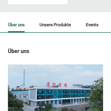
Über uns
Unsere Produkte
Events
Über uns
Un
M