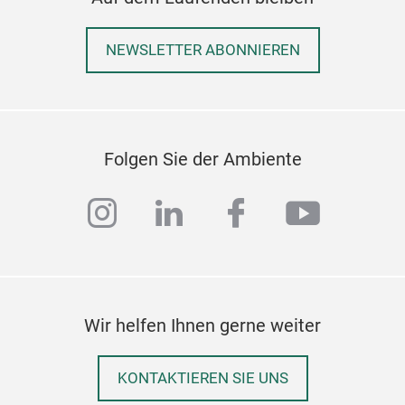
Hit
NEWSLETTER ABONNIEREN
Hitz
Unse
wer
voll
Folgen Sie der Ambiente
Sie 
Temp
instagram
linkedin
facebook
youtub
Kühl
Leb
lebe
robu
mode
Wir helfen Ihnen gerne weiter
Einz
KONTAKTIEREN SIE UNS