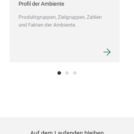
Profil der Ambiente
biet
Rob
Produktgruppen, Zielgruppen, Zahlen
Bac
M
und Fakten der Ambiente.
Mit 
und 
Back
Küc
Auf dem Laufenden bleiben