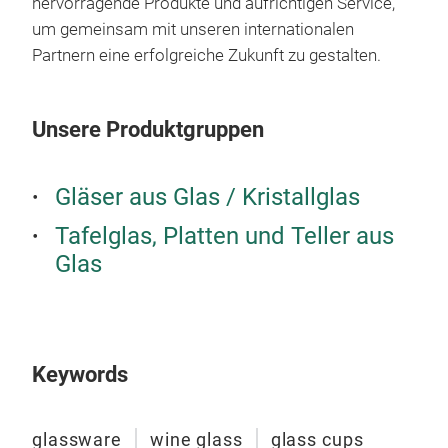
hervorragende Produkte und aufrichtigen Service,
um gemeinsam mit unseren internationalen
Partnern eine erfolgreiche Zukunft zu gestalten.
Hoc
Unsere Produktgruppen
Gla
Vor
Hoch
Gläser aus Glas / Kristallglas
Vorr
Tafelglas, Platten und Teller aus
Unse
Glas
Hoc
Hoc
voll
biet
M
hal
Keywords
stan
täg
glassware
wine glass
glass cups