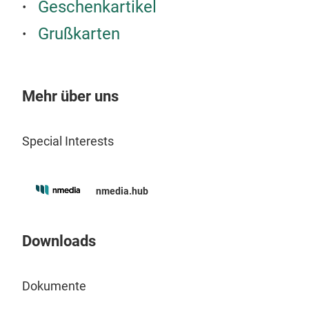
lan
Geschenkartikel
auch
Grußkarten
Moti
Du n
Mehr über uns
Date
cm),
Special Interests
nmedia.hub
Downloads
Dokumente
Lus