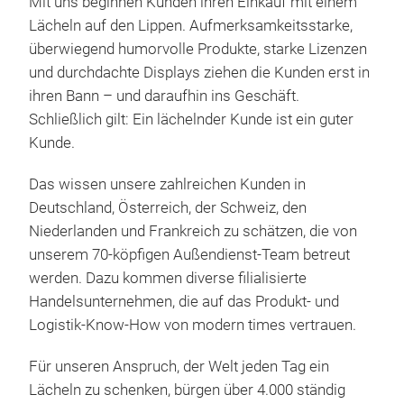
Mit uns beginnen Kunden ihren Einkauf mit einem
Lächeln auf den Lippen. Aufmerksamkeitsstarke,
überwiegend humorvolle Produkte, starke Lizenzen
und durchdachte Displays ziehen die Kunden erst in
ihren Bann – und daraufhin ins Geschäft.
Schließlich gilt: Ein lächelnder Kunde ist ein guter
Kunde.
Das wissen unsere zahlreichen Kunden in
Deutschland, Österreich, der Schweiz, den
Niederlanden und Frankreich zu schätzen, die von
unserem 70-köpfigen Außendienst-Team betreut
werden. Dazu kommen diverse filialisierte
Pos
Handelsunternehmen, die auf das Produkt- und
Logistik-Know-How von modern times vertrauen.
Post
Tag 
Für unseren Anspruch, der Welt jeden Tag ein
biss
Lächeln zu schenken, bürgen über 4.000 ständig
Sche