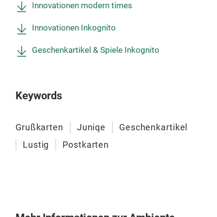
Innovationen modern times
Du f
anzi
Innovationen Inkognito
die 
deh
Geschenkartikel & Spiele Inkognito
Robu
ganz
Des
Keywords
Date
Grußkarten
Juniqe
Geschenkartikel
Lustig
Postkarten