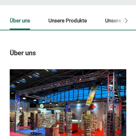
Über uns
Unsere Produkte
Unsere Ansp
Über uns
Un