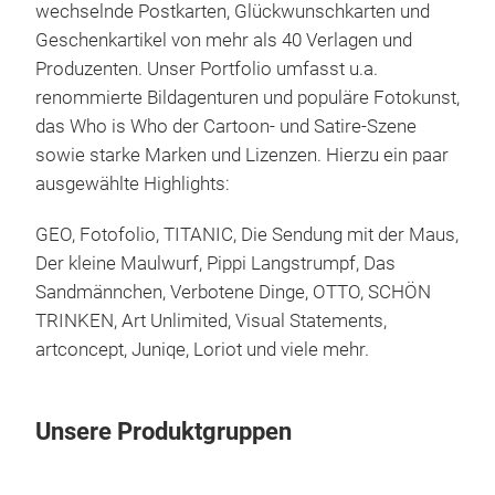
wechselnde Postkarten, Glückwunschkarten und
hint
Geschenkartikel von mehr als 40 Verlagen und
ate
Produzenten. Unser Portfolio umfasst u.a.
den 
renommierte Bildagenturen und populäre Fotokunst,
zum
das Who is Who der Cartoon- und Satire-Szene
Post
sowie starke Marken und Lizenzen. Hierzu ein paar
und
ausgewählte Highlights:
wie 
Sen
GEO, Fotofolio, TITANIC, Die Sendung mit der Maus,
Der kleine Maulwurf, Pippi Langstrumpf, Das
Sandmännchen, Verbotene Dinge, OTTO, SCHÖN
Date
TRINKEN, Art Unlimited, Visual Statements,
Pap
artconcept, Juniqe, Loriot und viele mehr.
Gru
Unsere Produktgruppen
Du h