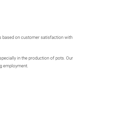
Unsere
Messeneuheit
is based on customer satisfaction with
specially in the production of pots. Our
ing employment.