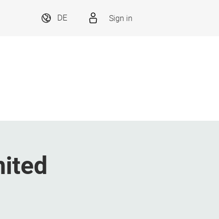
Sign in
DE
mited