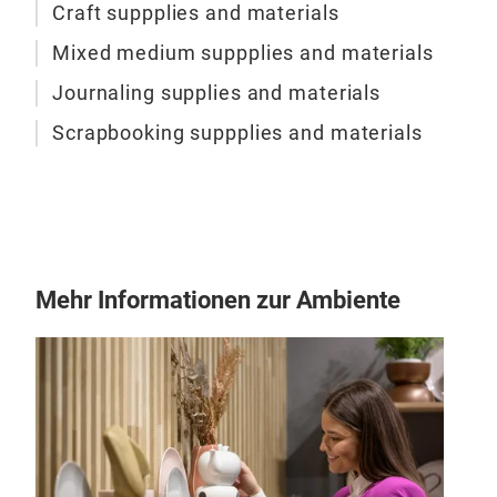
proo
Tra
Craft suppplies and materials
colo
prof
Mixed medium suppplies and materials
mak
Küns
Ver
Bunt
Journaling supplies and materials
10 m
Grap
Aqua
Scrapbooking suppplies and materials
1.Kü
Meta
was
Farb
Aqua
120 
hoc
mit 
Reic
Aqua
Sch
Reic
Farb
Mehr Informationen zur Ambiente
Ein
Ver
Gara
bis
Ver
run
bis
Idea
sec
Öl-
Kun
Far
Sät