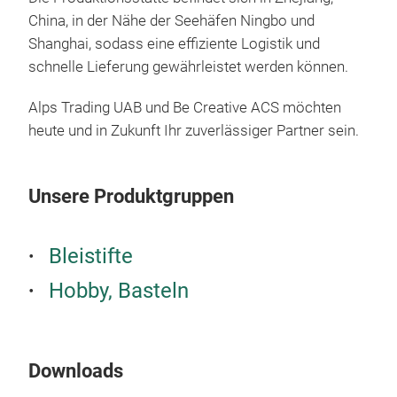
2.M
China, in der Nähe der Seehäfen Ningbo und
Farb
Shanghai, sodass eine effiziente Logistik und
Gla
schnelle Lieferung gewährleistet werden können.
leuc
Alps Trading UAB und Be Creative ACS möchten
fein
heute und in Zukunft Ihr zuverlässiger Partner sein.
Pig
lich
zum 
Unsere Produktgruppen
Leic
und 
indi
Bleistifte
bis 
Hobby, Basteln
Aqua
Mark
Pig
1.Do
lebe
sele
gran
Downloads
inks
Geb