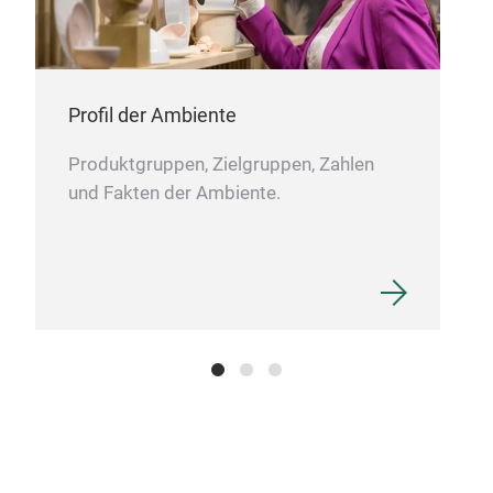
Farb
Gara
lich
Mine
Profil der Ambiente
Erhä
drei
Produktgruppen, Zielgruppen, Zahlen
Han
und Fakten der Ambiente.
Herg
Pig
Farb
Acry
bril
Acry
Sät
Far
Scha
Lic
sec
Kun