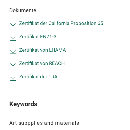
cons
für 
blen
Dokumente
Airb
pilli
und 
Zertifikat der California Proposition 65
for 
lebe
evap
Löst
Zertifikat EN71-3
.
Pe
porö
colo
meh
Zertifikat von LHAMA
mak
für 
tip+
Zertifikat von REACH
Illu
stro
usw
Zertifikat der TRA
colo
Benu
base
Bra
cons
Behä
blen
Gro
Keywords
pilli
mit 
Accu
pigm
Art suppplies and materials
iden
Einz