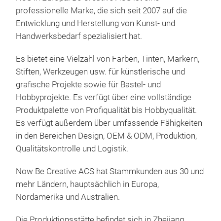
professionelle Marke, die sich seit 2007 auf die
Entwicklung und Herstellung von Kunst- und
Handwerksbedarf spezialisiert hat.
Es bietet eine Vielzahl von Farben, Tinten, Markern,
Aqua
Stiften, Werkzeugen usw. für künstlerische und
Aqua
grafische Projekte sowie für Bastel- und
Aqua
Hobbyprojekte. Es verfügt über eine vollständige
1.Aq
Farb
Produktpalette von Profiqualität bis Hobbyqualität.
120 
Es verfügt außerdem über umfassende Fähigkeiten
Kün
in den Bereichen Design, OEM & ODM, Produktion,
Gara
Qualitätskontrolle und Logistik.
ver
Lich
Now Be Creative ACS hat Stammkunden aus 30 und
Aqua
mehr Ländern, hauptsächlich in Europa,
für 
Nordamerika und Australien.
Pfa
werd
Die Produktionsstätte befindet sich in Zhejiang,