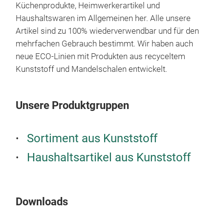
sich
Küchenprodukte, Heimwerkerartikel und
mini
Haushaltswaren im Allgemeinen her. Alle unsere
Herg
Artikel sind zu 100% wiederverwendbar und für den
jahr
mehrfachen Gebrauch bestimmt. Wir haben auch
um d
neue ECO-Linien mit Produkten aus recyceltem
her
Kunststoff und Mandelschalen entwickelt.
Eleg
perf
BOX
Eck
Unsere Produktgruppen
Vers
Hega
Orga
Sortiment aus Kunststoff
Lage
Haushaltsartikel aus Kunststoff
kom
ist 
Wide
Prod
Downloads
M
Opt