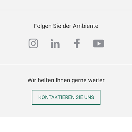
Deko
alle
eine
Folgen Sie der Ambiente
Wahl
KOL
instagram
linkedin
facebook
youtub
Entd
Orig
Han
vers
inno
Falt
Wir helfen Ihnen gerne weiter
einz
skul
KONTAKTIEREN SIE UNS
ein
von 
Erdf
Einr