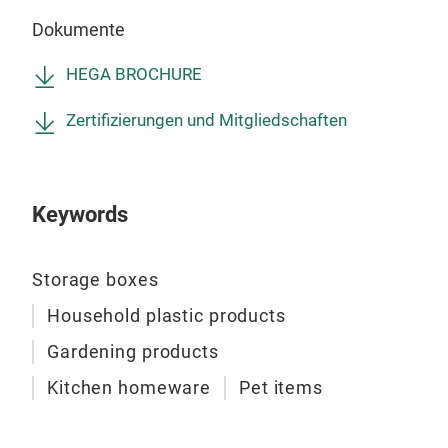
mehr
Dokumente
Wenn
Anp
HEGA BROCHURE
kont
Zertifizierungen und Mitgliedschaften
PRE
Keywords
BOX
Boxe
Storage boxes
Unse
Household plastic products
verf
alle
Gardening products
wide
Kitchen homeware
Pet items
komb
Wir 