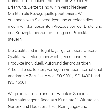
Kunststoffprodukten mit mehr als 30 Jahren
Erfahrung. Derzeit sind wir in verschiedenen
Märkten als Bezugsquelle positioniert. Wir
erkennen, was Sie benötigen und erledigen dies,
indem wir den gesamten Prozess von der Erstellung
des Konzepts bis zur Lieferung des Produkts
steuern.
EMM
Die Qualität ist in HegaHogar garantisiert. Unsere
Qualitätsabteilung überwacht jedes unserer
Ent
Produkte individuell. Aufgrund der groβartigen
bei 
Arbeit, die sie leisten, verfügen wir über international
Erhä
anerkannte Zertifikate wie ISO 9001, ISO 14001 und
Größ
ISO 45001.
Kakt
Ficu
Wir produzieren in unserer Fabrik in Spanien
mod
Haushaltsgegenstände aus Kunststoff. Wir stellen
Zeme
Garten- und Haustierartikel, Reinigungs- und