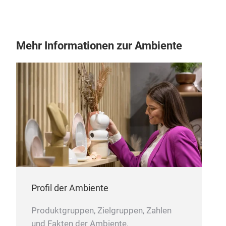
mit 
CLO
ist 
gro
Mehr Informationen zur Ambiente
#HE
Profil der Ambiente
NID
Entd
Produktgruppen, Zielgruppen, Zahlen
unve
und Fakten der Ambiente.